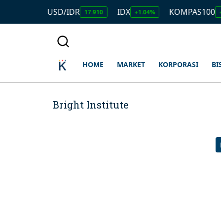
USD/IDR
IDX
KOMPAS100
2.690.000
17.910
+1.04%
+
HOME
MARKET
KORPORASI
BI
Bright Institute