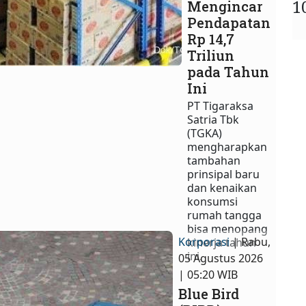
1
Mengincar
Pendapatan
Rp 14,7
Triliun
pada Tahun
Ini
PT Tigaraksa
Satria Tbk
(TGKA)
mengharapkan
tambahan
prinsipal baru
dan kenaikan
konsumsi
rumah tangga
bisa menopang
Korporasi
| Rabu,
kinerja tahun
ini.
05 Agustus 2026
| 05:20 WIB
Blue Bird