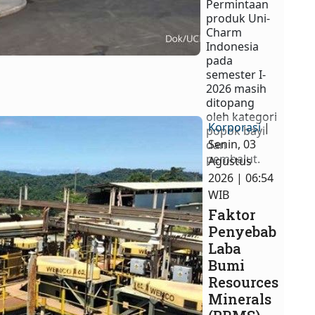
Permintaan
produk Uni-
Charm
Indonesia
pada
semester I-
2026 masih
ditopang
oleh kategori
Korporasi
|
popok bayi
Senin, 03
dan
pembalut.
Agustus
2026 | 06:54
WIB
Faktor
Penyebab
Laba
Bumi
Resources
Minerals