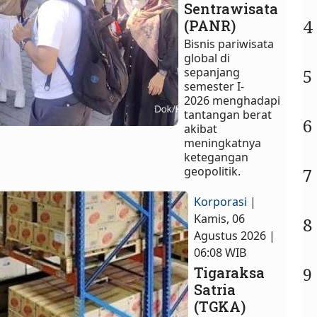
Sentrawisata
4
(PANR)
Bisnis pariwisata
global di
sepanjang
5
semester I-
2026 menghadapi
tantangan berat
6
akibat
meningkatnya
ketegangan
geopolitik.
7
Korporasi
|
Kamis, 06
8
Agustus 2026 |
06:08 WIB
9
Tigaraksa
Satria
(TGKA)