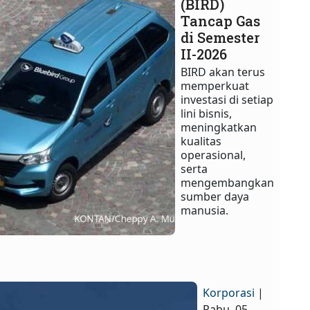
(BIRD)
Tancap Gas
di Semester
II-2026
BIRD akan terus
memperkuat
investasi di setiap
lini bisnis,
meningkatkan
kualitas
operasional,
serta
mengembangkan
sumber daya
manusia.
Korporasi
|
Rabu, 05