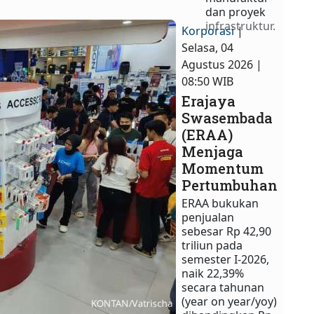
dan proyek
infrastruktur.
Korporasi
|
Selasa, 04
Agustus 2026 |
08:50 WIB
Erajaya
Swasembada
(ERAA)
Menjaga
Momentum
Pertumbuhan
ERAA bukukan
penjualan
sebesar Rp 42,90
triliun pada
semester I-2026,
naik 22,39%
secara tahunan
(year on year/yoy)