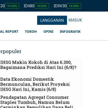
IDX80
IDXV30
IDXQ30
EMA
+0.52%
+0.26%
+0.26%
MASUK
LANGGANAN
IAL REPORT
TOKOH
OPINI
INFOGRAFIK
erpopuler
IHSG Makin Kokoh di Atas 6.300,
Bagaimana Prediksi Hari Ini (6/8)?
Data Ekonomi Domestik
Bermunculan, Berikut Proyeksi
IHSG Hari Ini, Kamis (6/8)
Pendapatan Agregat Consumer
Staples Tumbuh, Namun Belum
Cerminkan Pemulihan Daya Beli