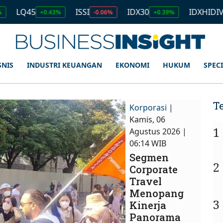
ISSI
IDX30
IDXHIDIV20
+0.43%
-0.06%
+0.39%
+0.32%
SNIS
INDUSTRI KEUANGAN
EKONOMI
HUKUM
SPEC
T
Korporasi
|
Kamis, 06
1
Agustus 2026 |
06:14 WIB
Segmen
2
Corporate
Travel
Menopang
3
Kinerja
Panorama