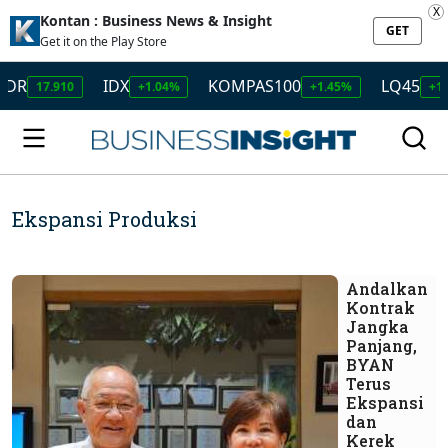
X
Kontan : Business News & Insight
GET
Get it on the Play Store
DR
IDX
KOMPAS100
LQ45
17.910
+1.04%
+1.45%
+1.5
Ekspansi Produksi
Andalkan
Kontrak
Jangka
Panjang,
BYAN
Terus
Ekspansi
dan
Kerek