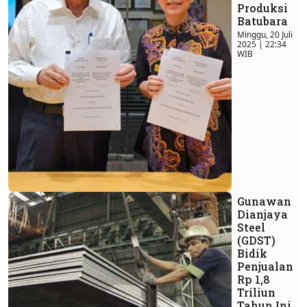
Produksi
Batubara
Minggu, 20 Juli
2025 | 22:34
WIB
Gunawan
Dianjaya
Steel
(GDST)
Bidik
Penjualan
Rp 1,8
Triliun
Tahun Ini