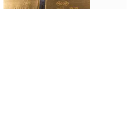
Prospek
Harga
Emas
2026:
The Fed,
Data
Ekonomi
AS,
hingga
IPO
OpenAI
Jadi
Penentu
Rabu, 08 Juli
2026 | 07:53
WIB