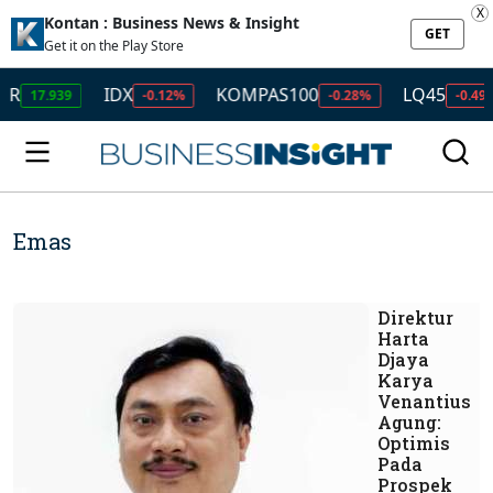
X
Kontan : Business News & Insight
GET
Get it on the Play Store
IDX
KOMPAS100
LQ45
ISSI
-0.12%
-0.28%
-0.49%
-0
Emas
Direktur
Harta
Djaya
Karya
Venantius
Agung:
Optimis
Pada
Prospek