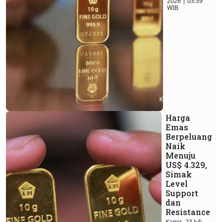
2026 | 03:39
WIB
Harga
Emas
Berpeluang
Naik
Menuju
US$ 4.329,
Simak
Level
Support
dan
Resistance
Kamis, 23 Juli