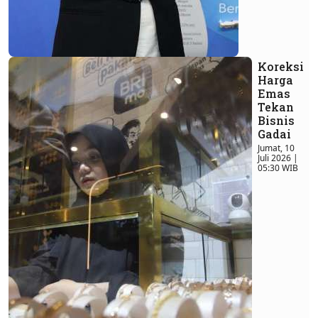
Koreksi
Harga
Emas
Tekan
Bisnis
Gadai
Jumat, 10
Juli 2026 |
05:30 WIB