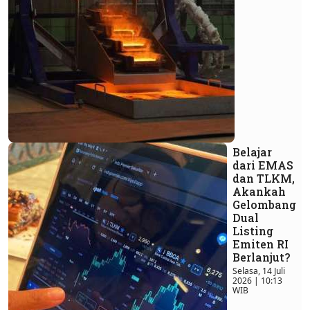
Belajar
dari EMAS
dan TLKM,
Akankah
Gelombang
Dual
Listing
Emiten RI
Berlanjut?
Selasa, 14 Juli
2026 | 10:13
WIB