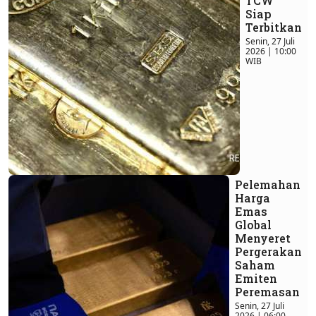
TCW
Siap
Terbitkan
Senin, 27 Juli
2026 | 10:00
WIB
Pelemahan
Harga
Emas
Global
Menyeret
Pergerakan
Saham
Emiten
Peremasan
Senin, 27 Juli
2026 | 06:00