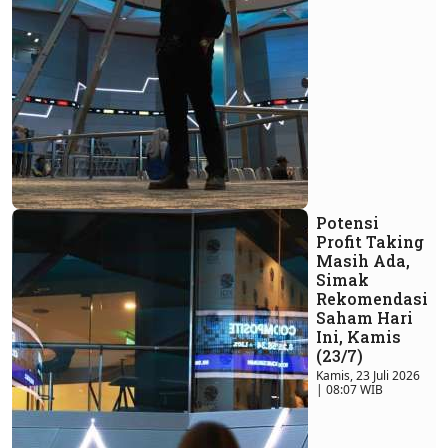
Potensi
Profit Taking
Masih Ada,
Simak
Rekomendasi
Saham Hari
Ini, Kamis
(23/7)
Kamis, 23 Juli 2026
| 08:07 WIB