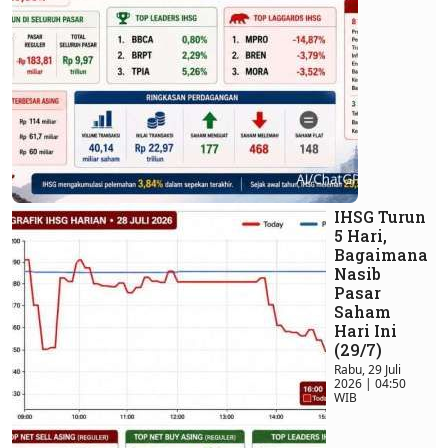
IHSG Turun
5 Hari,
Bagaimana
Nasib
Pasar
Saham
Hari Ini
(29/7)
Rabu, 29 Juli
2026 | 04:50
WIB