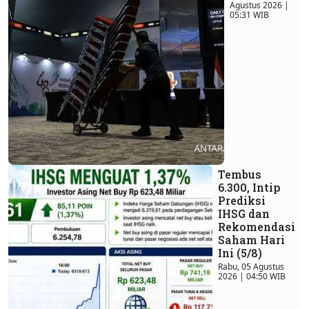
Agustus 2026 |
05:31 WIB
Tembus
6.300, Intip
Prediksi
IHSG dan
Rekomendasi
Saham Hari
Ini (5/8)
Rabu, 05 Agustus
2026 | 04:50 WIB