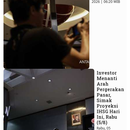
2026 | 06:20 WIB
Investor
Menanti
Arah
Pergerakan
Pasar,
Simak
Proyeksi
IHSG Hari
Ini, Rabu
(5/8)
Rabu, 05