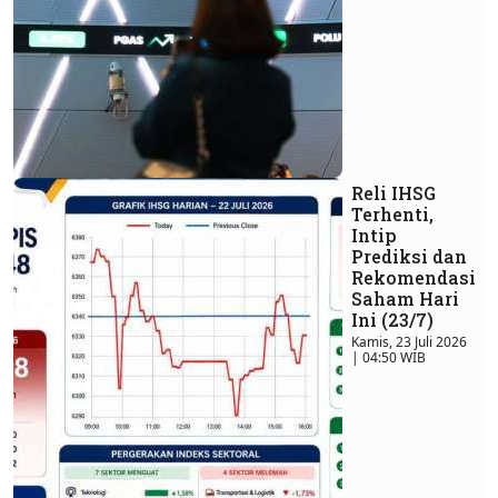
Reli IHSG
Terhenti,
Intip
Prediksi dan
Rekomendasi
Saham Hari
Ini (23/7)
Kamis, 23 Juli 2026
| 04:50 WIB