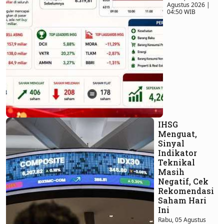
Agustus 2026 |
04:50 WIB
IHSG
Menguat,
Sinyal
Indikator
Teknikal
Masih
Negatif, Cek
Rekomendasi
Saham Hari
Ini
Rabu, 05 Agustus