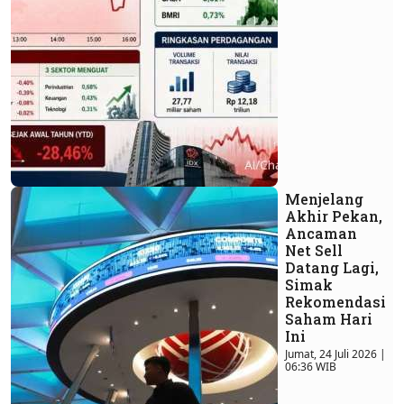
Menjelang
Akhir Pekan,
Ancaman
Net Sell
Datang Lagi,
Simak
Rekomendasi
Saham Hari
Ini
Jumat, 24 Juli 2026 |
06:36 WIB