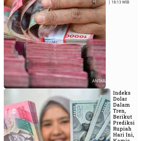
| 18:13 WIB
Indeks
Dolar
Dalam
Tren,
Berikut
Prediksi
Rupiah
Hari Ini,
Kamis