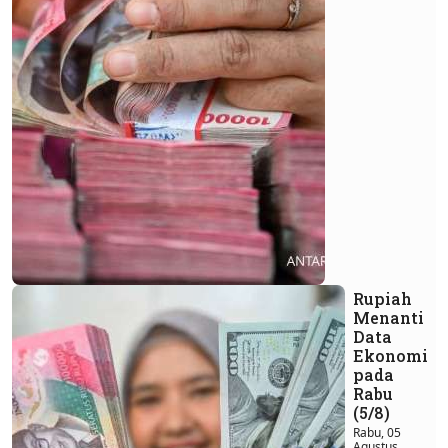
Rupiah
Menanti
Data
Ekonomi
pada
Rabu
(5/8)
Rabu, 05
Agustus