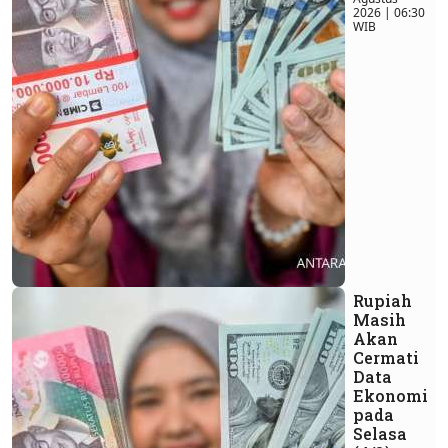
2026 | 06:30
WIB
Rupiah
Masih
Akan
Cermati
Data
Ekonomi
pada
Selasa