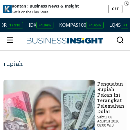
X
Kontan : Business News & Insight
GET
Get it on the Play Store
IDX
KOMPAS100
LQ45
ISSI
+1.04%
+1.45%
+1.50%
rupiah
Penguatan
Rupiah
Pekan Ini
Terangkat
Pelemahan
Dolar
Sabtu, 08
Agustus 2026 |
08:00 WIB