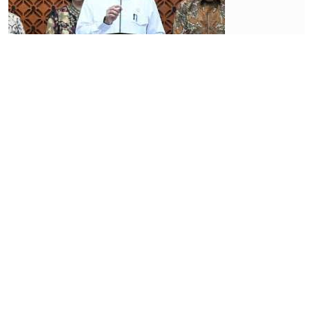
Tertekan
Depresiasi
Rupiah,
IHSG Rabu
(29/7)
Berpotensi
Melemah
Terbatas
Rabu, 29 Juli
2026 | 08:02
WIB