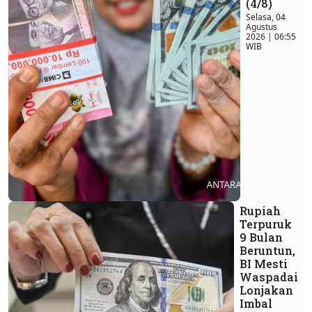
(4/8)
Selasa, 04
Agustus
2026 | 06:55
WIB
Rupiah
Terpuruk
9 Bulan
Beruntun,
BI Mesti
Waspadai
Lonjakan
Imbal