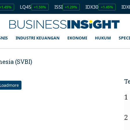
LQ45
ISSI
IDX30
IDXH
1.45%
+1.50%
+1.29%
+1.45%
SNIS
INDUSTRI KEUANGAN
EKONOMI
HUKUM
SPEC
esia (SVBI)
T
Loadmore
1
2