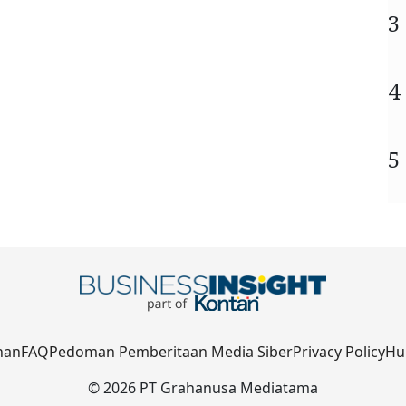
3
4
5
nan
FAQ
Pedoman Pemberitaan Media Siber
Privacy Policy
Hu
© 2026 PT Grahanusa Mediatama