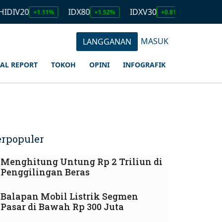
IDIV20
IDX80
IDXV30
IDXQ30
+1.11%
+1.52%
+0.81%
MASUK
LANGGANAN
IAL REPORT
TOKOH
OPINI
INFOGRAFIK
erpopuler
Menghitung Untung Rp 2 Triliun di
Penggilingan Beras
Balapan Mobil Listrik Segmen
Pasar di Bawah Rp 300 Juta