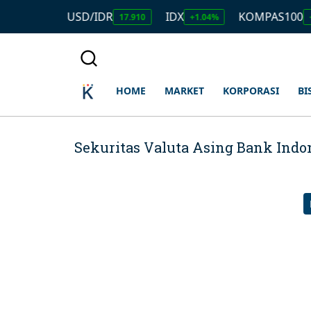
USD/IDR
IDX
KOMPAS100
2.690.000
17.910
+1.04%
+
HOME
MARKET
KORPORASI
BI
Sekuritas Valuta Asing Bank Indon