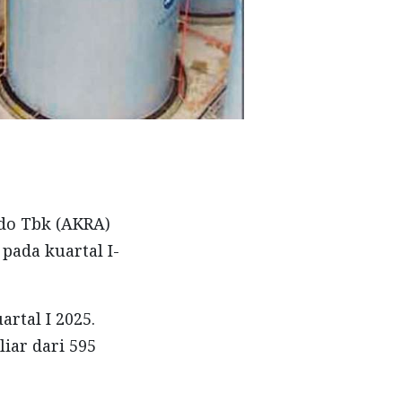
do Tbk (AKRA)
 pada kuartal I-
rtal I 2025.
iar dari 595