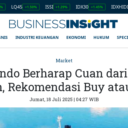
5
ISSI
IDX30
IDXHIDIV20
+1.50%
+1.29%
+1.45%
+1.11
SNIS
INDUSTRI KEUANGAN
EKONOMI
HUKUM
SPEC
Market
ndo Berharap Cuan dari
, Rekomendasi Buy atau
Jumat, 18 Juli 2025 | 04:27 WIB