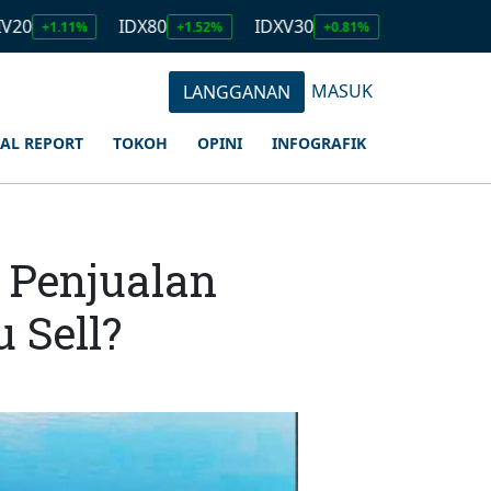
IDX80
IDXV30
IDXQ30
E
%
+1.52%
+0.81%
+1.23%
MASUK
LANGGANAN
IAL REPORT
TOKOH
OPINI
INFOGRAFIK
 Penjualan
 Sell?