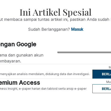
Ini Artikel Spesial
jut membaca sampai tuntas artikel ini, pastikan Anda sudah
Sudah Berlangganan?
Masuk
engan Google
ertama dan gunakan akun
embayaran.
M
BER
g menyajikan analisis mendalam, didukung data dan investigasi.
Premium Access
Mul
BER
ness Insight, e-paper harian dan tabloid serta arsip e-paper