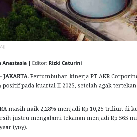
A)]
a Anastasia
| Editor:
Rizki Caturini
- JAKARTA.
Pertumbuhan kinerja PT AKR Corporin
 positif pada kuartal II 2025, setelah agak tertekan
A masih naik 2,28% menjadi Rp 10,25 triliun di kua
sih justru mengalami tekanan menjadi Rp 565 mil
year (yoy).