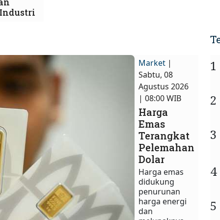
an
Industri
T
Market
|
1
Sabtu, 08
Agustus 2026
2
| 08:00 WIB
Harga
Emas
3
Terangkat
Pelemahan
Dolar
4
Harga emas
didukung
penurunan
harga energi
5
dan