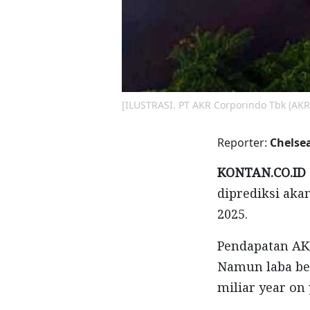
[ILUSTRASI. PT AKR Corporindo Tbk (AKR
Reporter:
Chelse
KONTAN.CO.ID 
diprediksi akan
2025.
Pendapatan AKR
Namun laba ber
miliar year on 