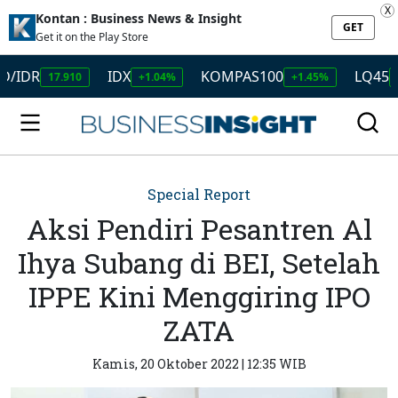
X
Kontan : Business News & Insight
GET
Get it on the Play Store
IDX
KOMPAS100
LQ45
17.910
+1.04%
+1.45%
+1.50%
Special Report
Aksi Pendiri Pesantren Al
Ihya Subang di BEI, Setelah
IPPE Kini Menggiring IPO
ZATA
Kamis, 20 Oktober 2022 | 12:35 WIB