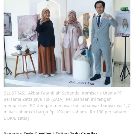
[ILUSTRASI. Akbar Fatahillah Sabanda, Komisaris Utama PT
Bersama Zatta Jaya Tbk (ZATA). Perusahaan ini tengah
memproses IPO dengan menawarkan sebanyak-banyaknya 1,7
miliar saham di harga Rp 100 per saham - Rp 130 per saham.
DOK/Elzatta]
Reporter:
Tedy Gumilar
| Editor:
Tedy Gumilar