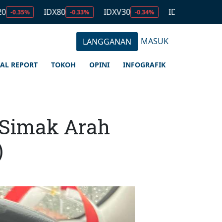
IDX80
IDXV30
IDXQ30
EMAS
-0.33%
-0.34%
-0.53%
MASUK
LANGGANAN
IAL REPORT
TOKOH
OPINI
INFOGRAFIK
 Simak Arah
)