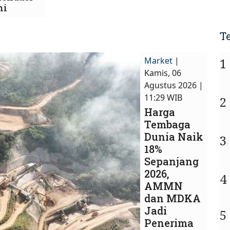
ni
T
Market
|
1
Kamis, 06
Agustus 2026 |
11:29 WIB
2
Harga
Tembaga
Dunia Naik
3
18%
Sepanjang
2026,
4
AMMN
dan MDKA
Jadi
5
Penerima