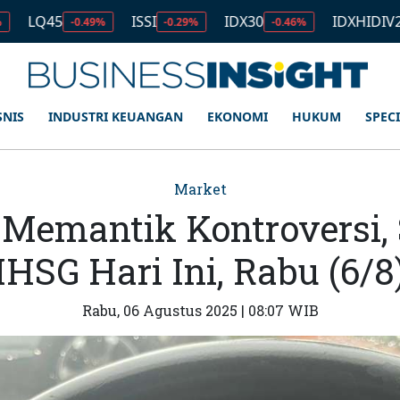
5
ISSI
IDX30
IDXHIDIV20
-0.49%
-0.29%
-0.46%
-0.35%
SNIS
INDUSTRI KEUANGAN
EKONOMI
HUKUM
SPEC
Market
Memantik Kontroversi,
IHSG Hari Ini, Rabu (6/8
Rabu, 06 Agustus 2025 | 08:07 WIB