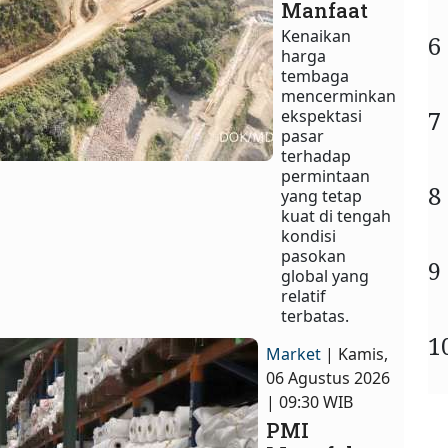
Manfaat
Kenaikan
6
harga
tembaga
mencerminkan
7
ekspektasi
pasar
terhadap
permintaan
8
yang tetap
kuat di tengah
kondisi
pasokan
9
global yang
relatif
terbatas.
1
Market
| Kamis,
06 Agustus 2026
| 09:30 WIB
PMI