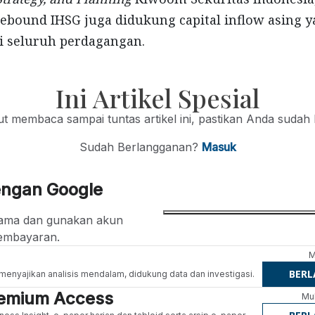
rebound IHSG juga didukung capital inflow asing 
di seluruh perdagangan.
Ini Artikel Spesial
jut membaca sampai tuntas artikel ini, pastikan Anda sudah
Sudah Berlangganan?
Masuk
engan Google
ertama dan gunakan akun
embayaran.
M
BER
g menyajikan analisis mendalam, didukung data dan investigasi.
Premium Access
Mul