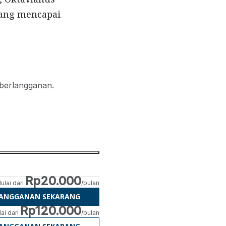
yang mencapai
 berlangganan.
Rp20.000
ulai dari
/bulan
LANGGANAN SEKARANG
Rp120.000
ai dari
/bulan