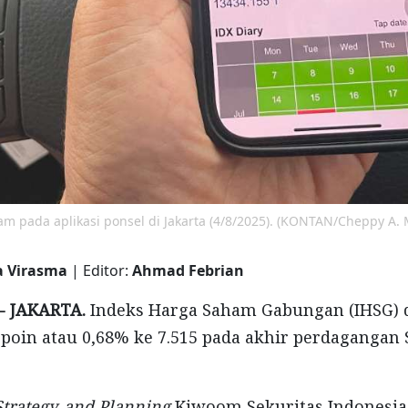
 pada aplikasi ponsel di Jakarta (4/8/2025). (KONTAN/Cheppy A. 
a Virasma
| Editor:
Ahmad Febrian
- JAKARTA.
Indeks Harga Saham Gabungan (IHSG) 
poin atau 0,68% ke 7.515 pada akhir perdagangan 
Strategy, and Planning
Kiwoom Sekuritas Indonesia