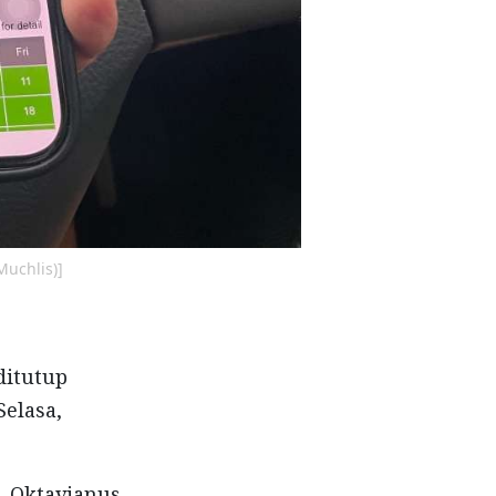
Muchlis)]
ditutup
Selasa,
, Oktavianus