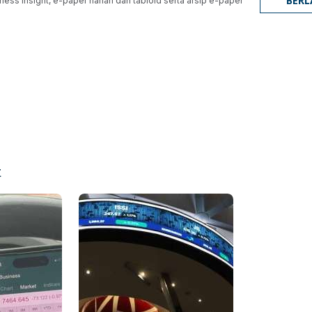
BER
ness Insight, e-paper harian dan tabloid serta arsip e-paper
t