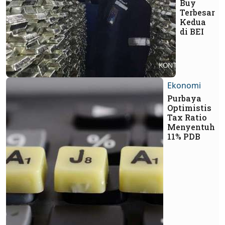
Buy
Terbesar
Kedua
di BEI
Ekonomi
Purbaya
Optimistis
Tax Ratio
Menyentuh
11% PDB