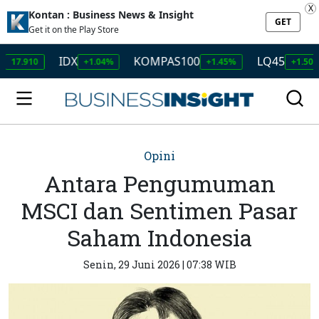
X
Kontan : Business News & Insight
GET
Get it on the Play Store
IDX
KOMPAS100
LQ45
IS
0
+1.04%
+1.45%
+1.50%
Opini
Antara Pengumuman
MSCI dan Sentimen Pasar
Saham Indonesia
Senin, 29 Juni 2026 | 07:38 WIB