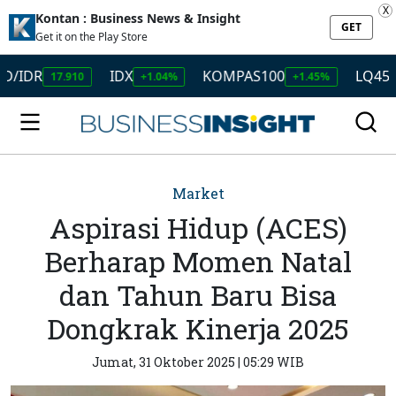
X
Kontan : Business News & Insight
GET
Get it on the Play Store
DR
IDX
KOMPAS100
LQ45
17.910
+1.04%
+1.45%
+1.
Market
Aspirasi Hidup (ACES)
Berharap Momen Natal
dan Tahun Baru Bisa
Dongkrak Kinerja 2025
Jumat, 31 Oktober 2025 | 05:29 WIB