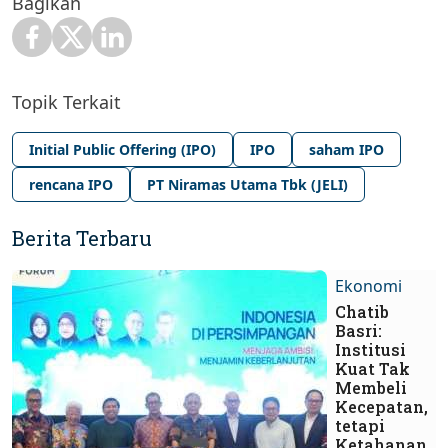
Bagikan
Topik Terkait
Initial Public Offering (IPO)
IPO
saham IPO
rencana IPO
PT Niramas Utama Tbk (JELI)
Berita Terbaru
Ekonomi
Chatib
Basri:
Institusi
Kuat Tak
Membeli
Kecepatan,
tetapi
Ketahanan