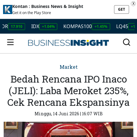
X
Kontan : Business News & Insight
GET
Get it on the Play Store
IDX
KOMPAS100
LQ45
7.910
+1.04%
+1.45%
+1.50%
Market
Bedah Rencana IPO Inaco
(JELI): Laba Meroket 235%,
Cek Rencana Ekspansinya
Minggu, 14 Juni 2026 | 16:07 WIB