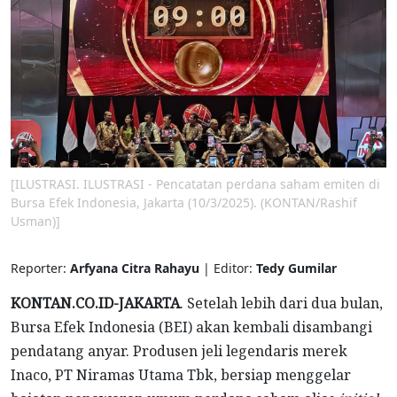
[ILUSTRASI. ILUSTRASI - Pencatatan perdana saham emiten di
Bursa Efek Indonesia, Jakarta (10/3/2025). (KONTAN/Rashif
Usman)]
Reporter:
Arfyana Citra Rahayu
| Editor:
Tedy Gumilar
KONTAN.CO.ID-JAKARTA
. Setelah lebih dari dua bulan,
Bursa Efek Indonesia (BEI) akan kembali disambangi
pendatang anyar. Produsen jeli legendaris merek
Inaco, PT Niramas Utama Tbk, bersiap menggelar