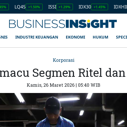
Q45
ISSI
IDX30
IDXHIDIV20
+1.50%
+1.29%
+1.45%
+1
SNIS
INDUSTRI KEUANGAN
EKONOMI
HUKUM
SPEC
Korporasi
acu Segmen Ritel dan
Kamis, 26 Maret 2026 | 05:40 WIB