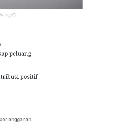
Waluyo)]
)
kap peluang
ribusi positif
 berlangganan.