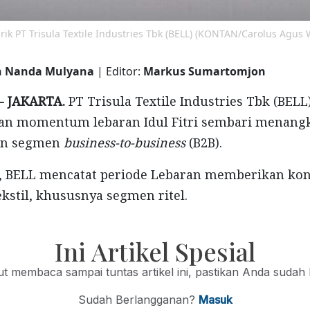
rik PT Trisula Textile Industries Tbk (BELL) (KONTAN/Carolus Agus 
n Nanda Mulyana
| Editor:
Markus Sumartomjon
- JAKARTA.
PT Trisula Textile Industries Tbk (BELL
n momentum lebaran Idul Fitri sembari menang
an segmen
business-to-business
(B2B).
s, BELL mencatat periode Lebaran memberikan kont
tekstil, khususnya segmen ritel.
Ini Artikel Spesial
jut membaca sampai tuntas artikel ini, pastikan Anda sudah
Sudah Berlangganan?
Masuk