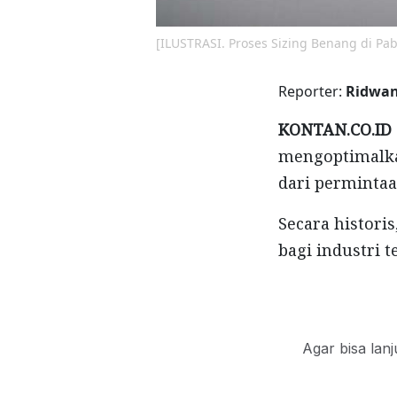
[ILUSTRASI. Proses Sizing Benang di Pab
Reporter:
Ridwa
KONTAN.CO.ID 
mengoptimalka
dari perminta
Secara histori
bagi industri 
Agar bisa lan