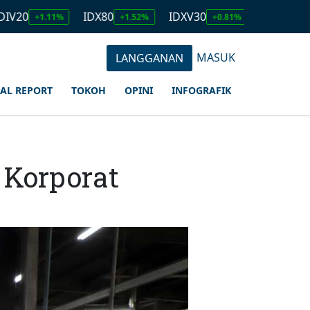
IDX80
IDXV30
IDXQ30
.11%
+1.52%
+0.81%
+1.23%
MASUK
LANGGANAN
IAL REPORT
TOKOH
OPINI
INFOGRAFIK
 Korporat