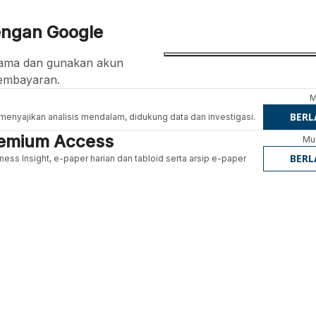
engan Google
ertama dan gunakan akun
embayaran.
M
BER
g menyajikan analisis mendalam, didukung data dan investigasi.
Premium Access
Mul
BER
ness Insight, e-paper harian dan tabloid serta arsip e-paper