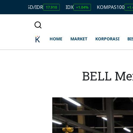
USD/IDR
IDX
KOMPAS100
L
17.910
+1.04%
+1.45%
HOME
MARKET
KORPORASI
BI
BELL Mem