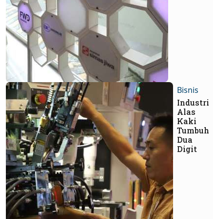
Bisnis
Industri
Alas
Kaki
Tumbuh
Dua
Digit