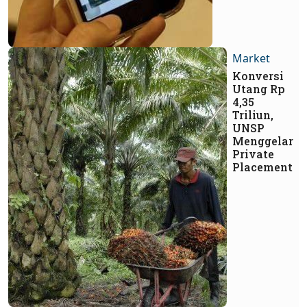
Market
Konversi
Utang Rp
4,35
Triliun,
UNSP
Menggelar
Private
Placement