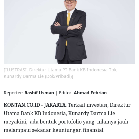
[ILUSTRASI. Direktur Utama PT Bank KB Indonesia Tbk,
Kunardy Darma Lie (Dok/Pribadi)]
Reporter:
Rashif Usman
| Editor:
Ahmad Febrian
KONTAN.CO.ID - JAKARTA.
Terkait investasi, Direktur
Utama Bank KB Indonesia, Kunardy Darma Lie
meyakini, ada bentuk portofolio yang nilainya jauh
melampaui sekadar keuntungan finansial.