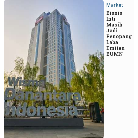
Market
Bisnis
Inti
Masih
Jadi
Penopang
Laba
Emiten
BUMN