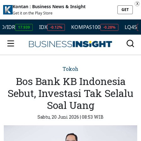
X
Kontan : Business News & Insight
GET
Get it on the Play Store
R
IDX
KOMPAS100
LQ45
17.939
-0.12%
-0.28%
-0.49%
Tokoh
Bos Bank KB Indonesia
Sebut, Investasi Tak Selalu
Soal Uang
Sabtu, 20 Juni 2026 | 08:53 WIB