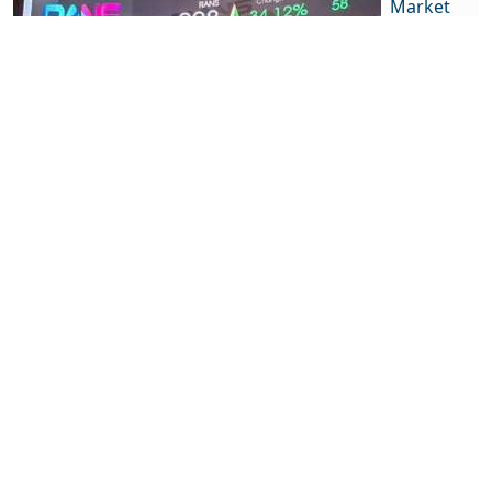
Market
Pasar
Saham
Tak
Seksi,
Aksi IPO
Semakin
Sepi