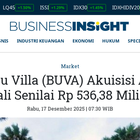
ISSI
IDX30
IDXHIDIV20
50%
+1.29%
+1.45%
+1.11%
SNIS
INDUSTRI KEUANGAN
EKONOMI
HUKUM
SPEC
Market
u Villa (BUVA) Akuisisi
li Senilai Rp 536,38 Mil
Rabu, 17 Desember 2025 | 07:30 WIB