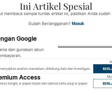
Ini Artikel Spesial
jut membaca sampai tuntas artikel ini, pastikan Anda sudah
Sudah Berlangganan?
Masuk
engan Google
ertama dan gunakan akun
embayaran.
M
BER
g menyajikan analisis mendalam, didukung data dan investigasi.
Premium Access
Mul
BER
ness Insight, e-paper harian dan tabloid serta arsip e-paper