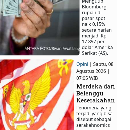
Mengutip
Bloomberg,
rupiah di
pasar spot
naik 0,15%
secara harian
menjadi Rp
17.897 per
dolar Amerika
Serikat (AS).
Opini
| Sabtu, 08
Agustus 2026 |
07:05 WIB
Merdeka dari
Belenggu
Keserakahan
Fenomena yang
terjadi yang bisa
disebut sebagai
serakahnomics