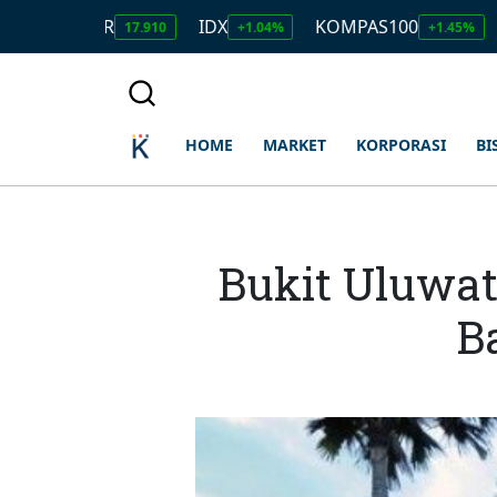
IDR
IDX
KOMPAS100
LQ45
17.910
+1.04%
+1.45%
+1.
HOME
MARKET
KORPORASI
BI
Bukit Uluwat
Ba