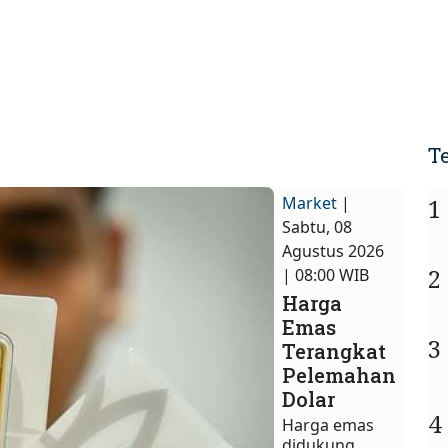
T
Market
|
1
Sabtu, 08
Agustus 2026
2
| 08:00 WIB
Harga
Emas
3
Terangkat
Pelemahan
Dolar
4
Harga emas
didukung