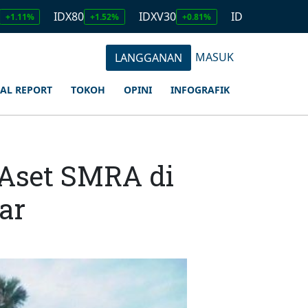
IDX80
IDXV30
IDXQ30
EMAS
+1.52%
+0.81%
+1.23%
MASUK
LANGGANAN
IAL REPORT
TOKOH
OPINI
INFOGRAFIK
 Aset SMRA di
iar