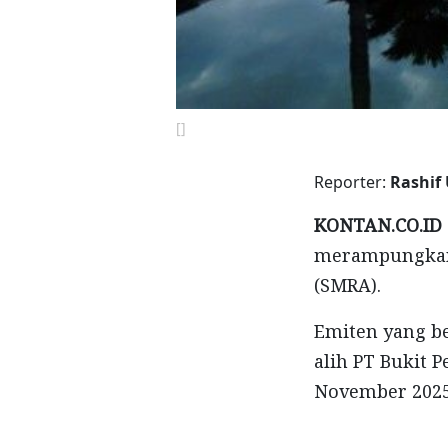
[]
Reporter:
Rashif
KONTAN.CO.ID 
merampungkan 
(SMRA).
Emiten yang b
alih PT Bukit 
November 202