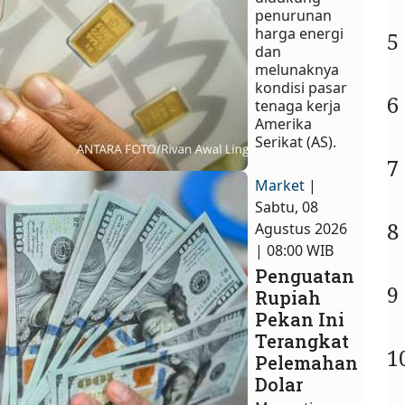
penurunan
harga energi
5
dan
melunaknya
kondisi pasar
6
tenaga kerja
Amerika
Serikat (AS).
7
Market
|
Sabtu, 08
8
Agustus 2026
| 08:00 WIB
Penguatan
9
Rupiah
Pekan Ini
Terangkat
1
Pelemahan
Dolar