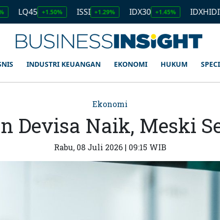
45
ISSI
IDX30
IDXHIDIV20
+1.50%
+1.29%
+1.45%
+1.1
SNIS
INDUSTRI KEUANGAN
EKONOMI
HUKUM
SPEC
Ekonomi
n Devisa Naik, Meski S
Rabu, 08 Juli 2026 | 09:15 WIB