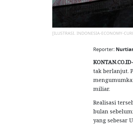
[ILUSTRASI. INDONESIA-ECONOMY-CURR
Reporter:
Nurtia
KONTAN.CO.ID
tak berlanjut. 
mengumumkan, 
miliar.
Realisasi terse
bulan sebelumn
yang sebesar US