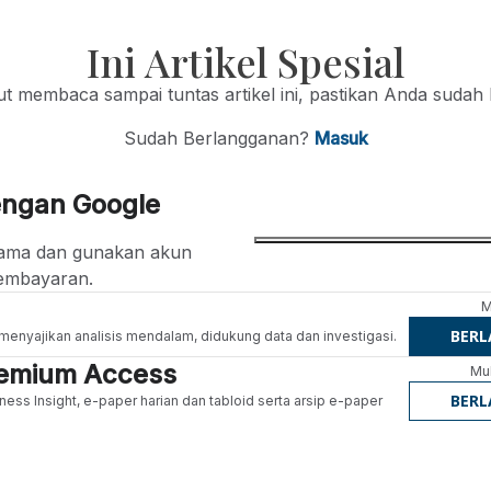
Ini Artikel Spesial
jut membaca sampai tuntas artikel ini, pastikan Anda sudah
Sudah Berlangganan?
Masuk
engan Google
ertama dan gunakan akun
embayaran.
M
BER
g menyajikan analisis mendalam, didukung data dan investigasi.
Premium Access
Mul
BER
ness Insight, e-paper harian dan tabloid serta arsip e-paper