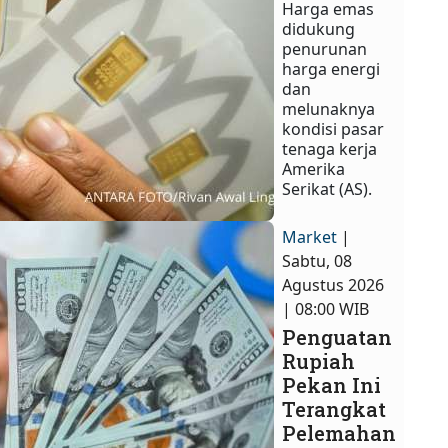
Harga emas
didukung
penurunan
harga energi
dan
melunaknya
kondisi pasar
tenaga kerja
Amerika
Serikat (AS).
Market
|
Sabtu, 08
Agustus 2026
| 08:00 WIB
Penguatan
Rupiah
Pekan Ini
Terangkat
Pelemahan