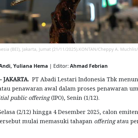
esia (BEI), Jakarta, Jumat (21/11/2025).KONTAN/Cheppy A. Muchlis
Andi, Yuliana Hema
| Editor:
Ahmad Febrian
- JAKARTA.
PT Abadi Lestari Indonesia Tbk menun
atau penawaran awal dalam proses penawaran u
tial public offering
(IPO), Senin (1/12).
 Selasa (2/12) hingga 4 Desember 2025, calon emite
tersebut mulai memasuki tahapan
offering
atau p