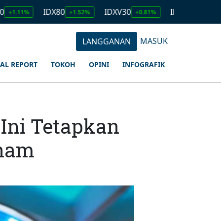
IDX80
IDXV30
IDXQ30
EMAS
+1.52%
+0.81%
+1.23%
MASUK
LANGGANAN
IAL REPORT
TOKOH
OPINI
INFOGRAFIK
Ini Tetapkan
aham