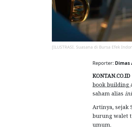
[ILUSTRASI. Suasana di Bursa Efek Indon
Reporter:
Dimas 
KONTAN.CO.ID 
book building
saham alias
ini
Artinya, sejak
burung walet 
umum.