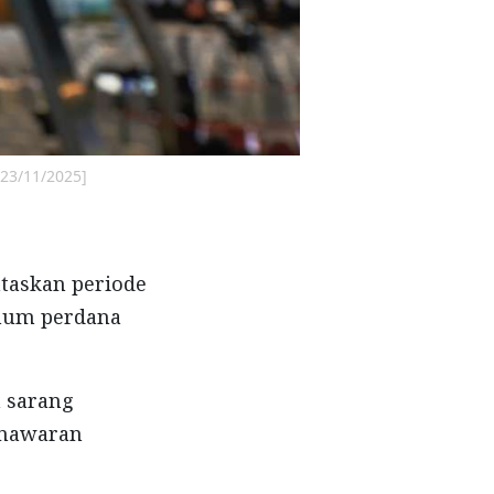
/23/11/2025]
taskan periode
mum perdana
n sarang
enawaran