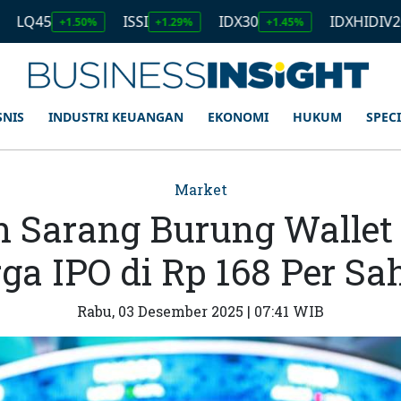
ISSI
IDX30
IDXHIDIV20
1.50%
+1.29%
+1.45%
+1.11%
SNIS
INDUSTRI KEUANGAN
EKONOMI
HUKUM
SPEC
Market
n Sarang Burung Wallet 
ga IPO di Rp 168 Per S
Rabu, 03 Desember 2025 | 07:41 WIB