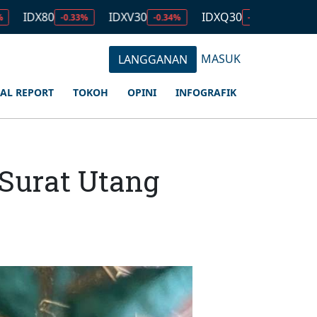
0
IDXV30
IDXQ30
EMAS
-0.33%
-0.34%
-0.53%
2.679.0
MASUK
LANGGANAN
IAL REPORT
TOKOH
OPINI
INFOGRAFIK
 Surat Utang