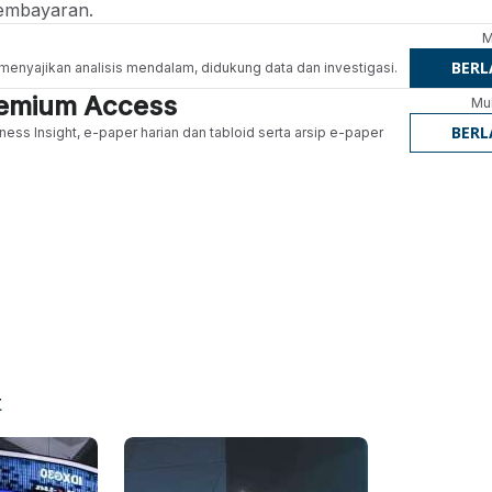
embayaran.
M
BER
g menyajikan analisis mendalam, didukung data dan investigasi.
Premium Access
Mul
BER
ness Insight, e-paper harian dan tabloid serta arsip e-paper
t