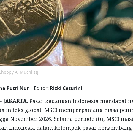
Cheppy A. Muchlis)]
cha Putri Nur
| Editor:
Rizki Caturini
 -
JAKARTA.
Pasar keuangan Indonesia mendapat 
dia indeks global, MSCI memperpanjang masa peni
gga November 2026. Selama periode itu, MSCI mas
n Indonesia dalam kelompok pasar berkembang