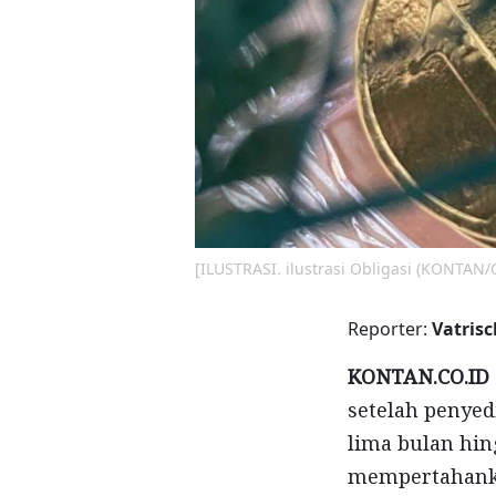
[ILUSTRASI. ilustrasi Obligasi (KONTAN/
Reporter:
Vatris
KONTAN.CO.ID
setelah penye
lima bulan hin
mempertahanka