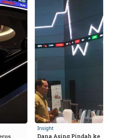
Insight
Dana Asing Pindah ke
erus