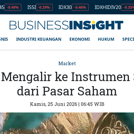
ISSI
IDX30
IDXHIDIV20
IDX8
-0.29%
-0.46%
-0.35%
SNIS
INDUSTRI KEUANGAN
EKONOMI
HUKUM
SPEC
Market
Mengalir ke Instrumen
dari Pasar Saham
Kamis, 25 Juni 2026 | 06:45 WIB