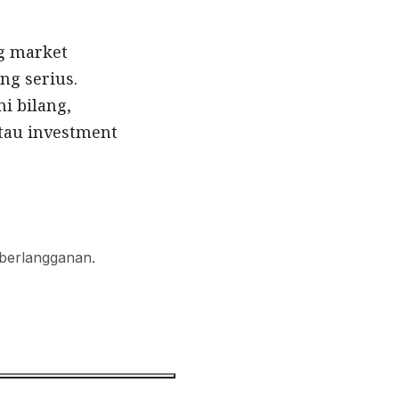
g market
ng serius.
i bilang,
tau investment
 berlangganan.