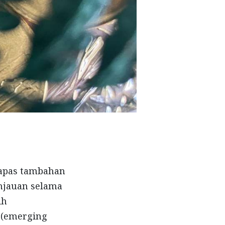
napas tambahan
njauan selama
ih
 (emerging