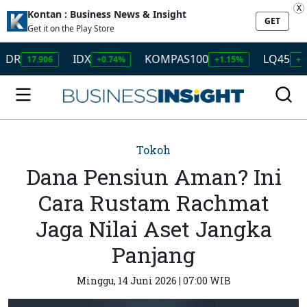
X
Kontan : Business News & Insight
GET
Get it on the Play Store
IDX
KOMPAS100
LQ45
17.906
+0.74%
+1.15%
+1.29%
Tokoh
Dana Pensiun Aman? Ini
Cara Rustam Rachmat
Jaga Nilai Aset Jangka
Panjang
Minggu, 14 Juni 2026 | 07:00 WIB