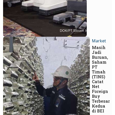
Market
Masih
Jadi
Buruan,
Saham
PT
Timah
(TINS)
Catat
Net
Foreign
Buy
Terbesar
Kedua
di BEI