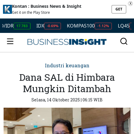
X
Kontan : Business News & Insight
GET
Get it on the Play Store
DR
IDX
KOMPAS100
LQ45
17.783
-0.69%
-1.12%
-0.96%
Industri keuangan
Dana SAL di Himbara
Mungkin Ditambah
Selasa, 14 Oktober 2025 | 06:15 WIB