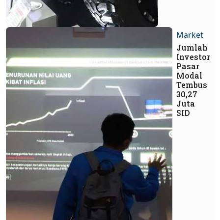
Market
Jumlah
Investor
Pasar
Modal
Tembus
30,27
Juta
SID