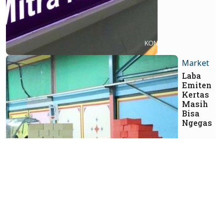
Market
Laba
Emiten
Kertas
Masih
Bisa
Ngegas