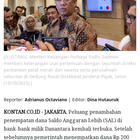
[ILUSTRASI. Menteri Keuangan Purbaya Yudhi Sadewa
memberi keterangan usai pertemuan dengan sejumlah direksi
perbankan pelat merah dan swasta serta perusahaan
sekuritas di Gedung Pusat Direktorat Jenderal Pajak, Senin
(13/10/2025).]
Reporter:
Adrianus Octaviano
| Editor:
Dina Hutauruk
KONTAN.CO.ID - JAKARTA.
Peluang penambahan
penempatan dana Saldo Anggaran Lebih (SAL) di
bank-bank milik Danantara kembali terbuka. Setelah
sebelumnya pemerintah menempatkan dana Rp 200