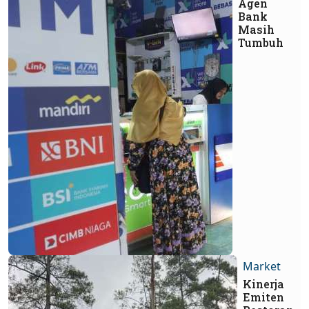
Agen
Bank
Masih
Tumbuh
Market
Kinerja
Emiten