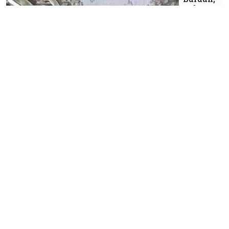
Saham
PT
Timah
(TINS)
Catat
Net
Foreign
Buy
Terbesar
Kedua
di BEI
Ekonomi
Purbaya
Optimistis
Tax Ratio
Menyentuh
11% PDB