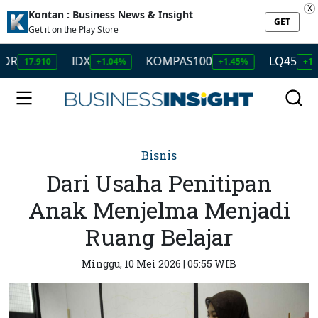
X
Kontan : Business News & Insight
GET
Get it on the Play Store
IDX
KOMPAS100
LQ45
17.910
+1.04%
+1.45%
+1.50%
Bisnis
Dari Usaha Penitipan
Anak Menjelma Menjadi
Ruang Belajar
Minggu, 10 Mei 2026 | 05:55 WIB