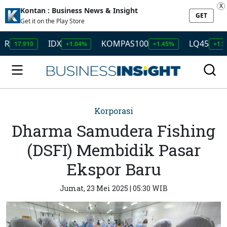
X
Kontan : Business News & Insight
GET
Get it on the Play Store
IDX
KOMPAS100
LQ45
7.910
+1.04%
+1.45%
+1.50%
Korporasi
Dharma Samudera Fishing
(DSFI) Membidik Pasar
Ekspor Baru
Jumat, 23 Mei 2025 | 05:30 WIB