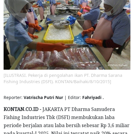
[ILUSTRASI. Pekerja di pengolahan ikan PT. Dharma Sarana
Fishing Industries (DSFI). KONTAN/Baihaki/8/10/2015]
Reporter:
Vatrischa Putri Nur
| Editor:
Fahriyadi .
KONTAN.CO.ID -
JAKARTA PT Dharma Samudera
Fishing Industries Tbk (DSFI) membukukan laba
periode berjalan atau laba bersih sebesar Rp 3,6 miliar
pada kuartal-I 2025. Nilai ini tercatat naik 20% secara