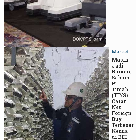
Market
Masih
Jadi
Buruan,
Saham
PT
Timah
(TINS)
Catat
Net
Foreign
Buy
Terbesar
Kedua
di BEI