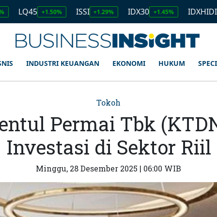
5
ISSI
IDX30
IDXHIDIV20
+1.50%
+1.29%
+1.45%
+1.1
SNIS
INDUSTRI KEUANGAN
EKONOMI
HUKUM
SPEC
Tokoh
Sentul Permai Tbk (KTDN
Investasi di Sektor Riil
Minggu, 28 Desember 2025 | 06:00 WIB