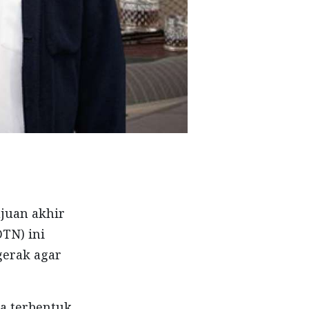
juan akhir
DTN) ini
gerak agar
Ia terbentuk