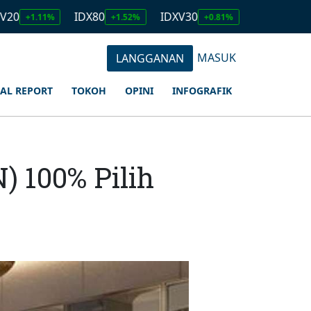
IDX80
IDXV30
IDXQ30
E
1%
+1.52%
+0.81%
+1.23%
MASUK
LANGGANAN
IAL REPORT
TOKOH
OPINI
INFOGRAFIK
) 100% Pilih