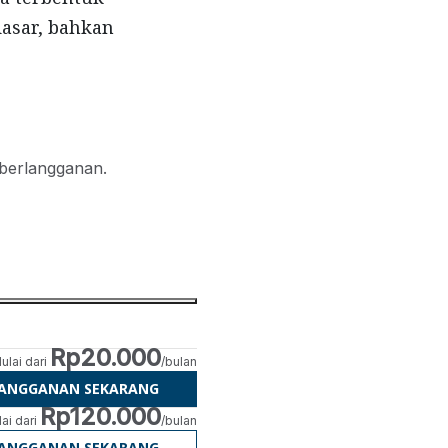
asar, bahkan
 berlangganan.
Rp20.000
ulai dari
/bulan
LANGGANAN SEKARANG
Rp120.000
ai dari
/bulan
LANGGANAN SEKARANG