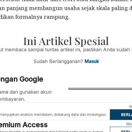
an panjang membangun usaha sejak skala paling d
dikan formalnya rampung.
Ini Artikel Spesial
jut membaca sampai tuntas artikel ini, pastikan Anda sudah
Sudah Berlangganan?
Masuk
engan Google
ertama dan gunakan akun
embayaran.
M
BER
g menyajikan analisis mendalam, didukung data dan investigasi.
Premium Access
Mul
BER
ness Insight, e-paper harian dan tabloid serta arsip e-paper