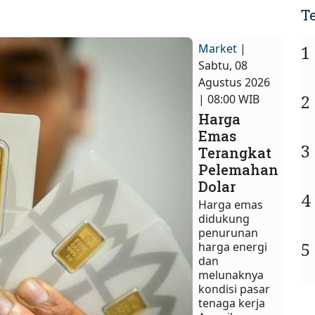
T
Market
|
1
Sabtu, 08
Agustus 2026
2
| 08:00 WIB
Harga
Emas
3
Terangkat
Pelemahan
Dolar
4
Harga emas
didukung
penurunan
5
harga energi
dan
melunaknya
kondisi pasar
tenaga kerja