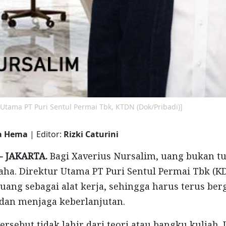
 Utama PT Puri Sentul Permai Tbk, KTDN (Dok/Pribadi)]
na Hema
| Editor:
Rizki Caturini
 -
JAKARTA.
Bagi Xaverius Nursalim, uang bukan tu
aha. Direktur Utama PT Puri Sentul Permai Tbk (K
ng sebagai alat kerja, sehingga harus terus ber
dan menjaga keberlanjutan.
rsebut tidak lahir dari teori atau bangku kuliah. 