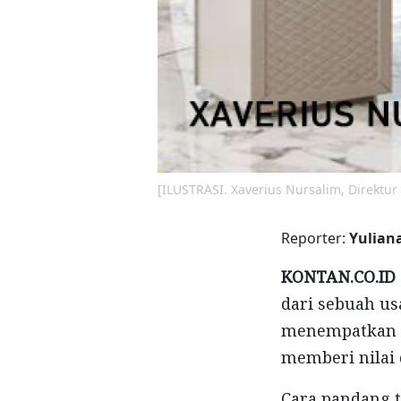
[ILUSTRASI. Xaverius Nursalim, Direktur
Reporter:
Yulia
KONTAN.CO.ID
dari sebuah us
menempatkan ua
memberi nilai 
Cara pandang te