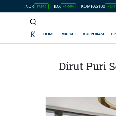
USD/IDR
IDX
KOMPAS100
LQ4
17.910
+1.04%
+1.45%
HOME
MARKET
KORPORASI
BI
Dirut Puri 