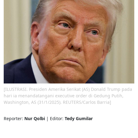
[ILUSTRASI. Presiden Amerika Serikat (AS) Donald Trump pada
hari ia menandatangani executive order di Gedung Putih,
Washington, AS (31/1/2025). REUTERS/Carlos Barria]
Reporter:
Nur Qolbi
| Editor:
Tedy Gumilar