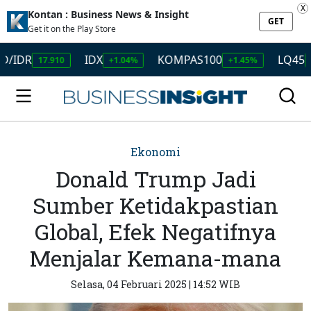
X
Kontan : Business News & Insight
GET
Get it on the Play Store
R
IDX
KOMPAS100
LQ45
17.910
+1.04%
+1.45%
+1.50
Ekonomi
Donald Trump Jadi
Sumber Ketidakpastian
Global, Efek Negatifnya
Menjalar Kemana-mana
Selasa, 04 Februari 2025 | 14:52 WIB