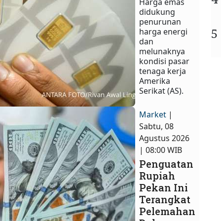
Harga emas
didukung
penurunan
5
harga energi
dan
melunaknya
kondisi pasar
tenaga kerja
Amerika
Serikat (AS).
Market
|
Sabtu, 08
Agustus 2026
| 08:00 WIB
Penguatan
Rupiah
Pekan Ini
Terangkat
Pelemahan