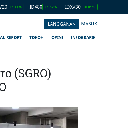
IDX80
IDXV30
IDXQ30
E
1%
+1.52%
+0.81%
+1.23%
MASUK
LANGGANAN
IAL REPORT
TOKOH
OPINI
INFOGRAFIK
ro (SGRO)
PO