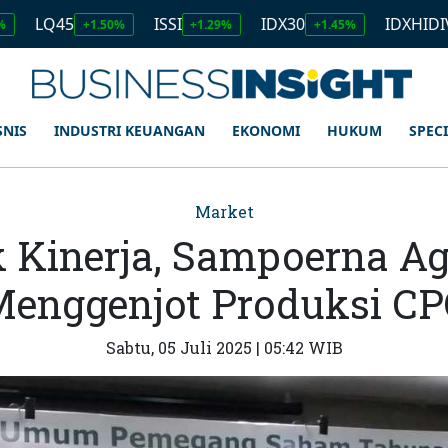
5
ISSI
IDX30
IDXHIDIV20
+1.50%
+1.29%
+1.45%
+1.1
SNIS
INDUSTRI KEUANGAN
EKONOMI
HUKUM
SPEC
Market
 Kinerja, Sampoerna Ag
enggenjot Produksi C
Sabtu, 05 Juli 2025 | 05:42 WIB