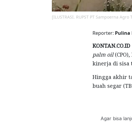
[ILUSTRASI. RUPST PT Sampoerna Agro Tbk
Reporter:
Pulina
KONTAN.CO.ID 
palm oil
(CPO)
kinerja di sisa
Hingga akhir 
buah segar (TB
Agar bisa lan