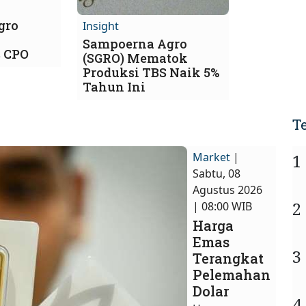
gro
Insight
Sampoerna Agro
s CPO
(SGRO) Mematok
Produksi TBS Naik 5%
Tahun Ini
T
Market
|
1
Sabtu, 08
Agustus 2026
2
| 08:00 WIB
Harga
Emas
3
Terangkat
Pelemahan
Dolar
4