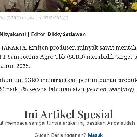
 (SGRO) di Jakarta (27/5/2024).]
 Nityakanti
| Editor:
Dikky Setiawan
-
JAKARTA. Emiten produsen minyak sawit mentah
, PT Sampoerna Agro Tbk (SGRO) membidik target
 tahun 2025.
tahun ini, SGRO menargetkan pertumbuhan produk
S) naik 5% secara tahunan atau
year on year
(yoy).
Ini Artikel Spesial
jut membaca sampai tuntas artikel ini, pastikan Anda sudah
Sudah Berlangganan?
Masuk