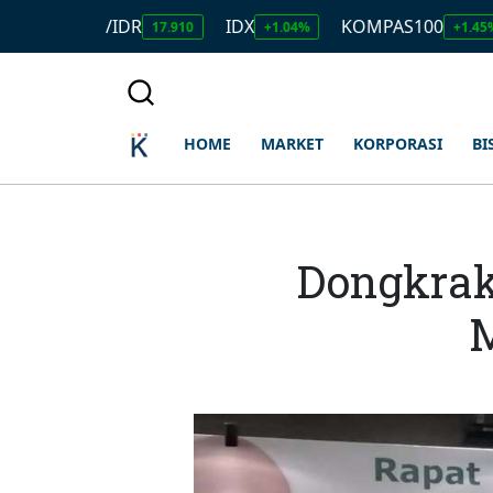
USD/IDR
IDX
KOMPAS100
LQ4
17.910
+1.04%
+1.45%
HOME
MARKET
KORPORASI
BI
Dongkrak
M