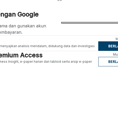
engan Google
ertama dan gunakan akun
embayaran.
M
BER
g menyajikan analisis mendalam, didukung data dan investigasi.
Premium Access
Mul
BER
ness Insight, e-paper harian dan tabloid serta arsip e-paper