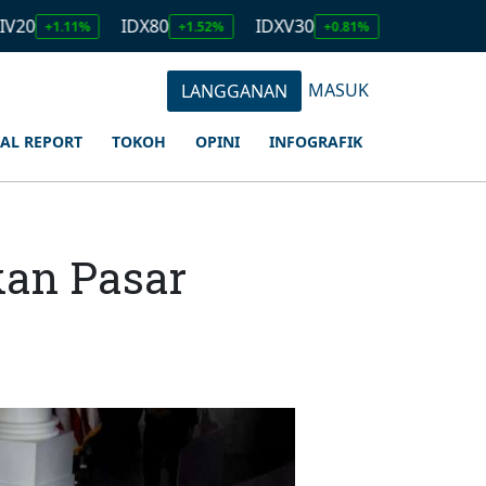
IDX80
IDXV30
IDXQ30
11%
+1.52%
+0.81%
+1.23%
MASUK
LANGGANAN
IAL REPORT
TOKOH
OPINI
INFOGRAFIK
kan Pasar