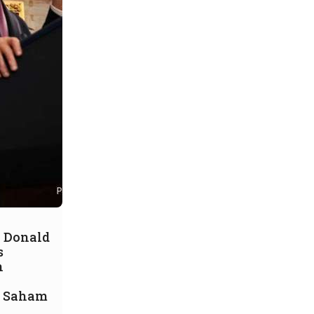
 Donald
s
n
 Saham