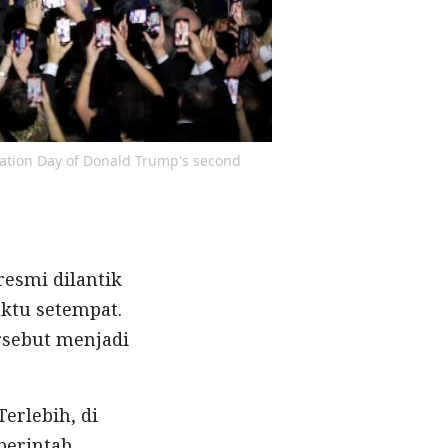
ration Day of Donald Trump's second
resmi dilantik
aktu setempat.
ersebut menjadi
erlebih, di
perintah