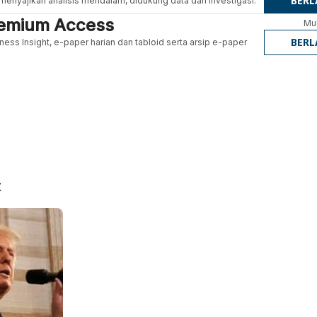
BER
g menyajikan analisis mendalam, didukung data dan investigasi.
Premium Access
Mul
BER
ness Insight, e-paper harian dan tabloid serta arsip e-paper
t