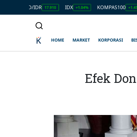
USD/IDR
IDX
KOMPAS100
LQ
17.910
+1.04%
+1.45%
HOME
MARKET
KORPORASI
BI
Efek Don