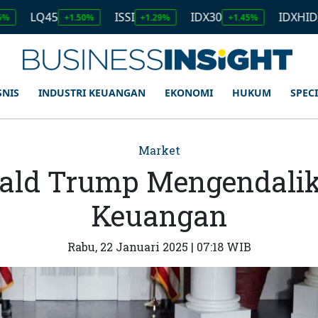
45
ISSI
IDX30
IDXHIDIV20
+1.50%
+1.29%
+1.45%
+1.
SNIS
INDUSTRI KEUANGAN
EKONOMI
HUKUM
SPEC
Market
ald Trump Mengendali
Keuangan
Rabu, 22 Januari 2025 | 07:18 WIB