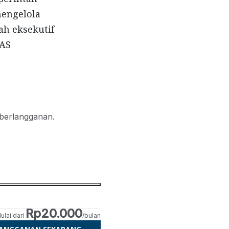
mengelola
ah eksekutif
 AS
 berlangganan.
Rp20.000
ulai dari
/bulan