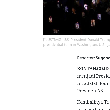
[ILUSTRASI. U.S. President Donald Trump
presidential term in Washington, U.S., J
Reporter:
Sugeng
KONTAN.CO.ID 
menjadi Presid
Ini adalah kal
Presiden AS.
Kembalinya Tru
hari pertama 