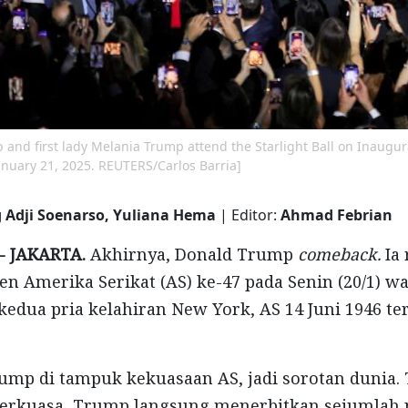
 and first lady Melania Trump attend the Starlight Ball on Inaugu
anuary 21, 2025. REUTERS/Carlos Barria]
 Adji Soenarso, Yuliana Hema
| Editor:
Ahmad Febrian
- JAKARTA.
Akhirnya, Donald Trump
comeback.
Ia 
en Amerika Serikat (AS) ke-47 pada Senin (20/1) w
i kedua pria kelahiran New York, AS 14 Juni 1946 t
mp di tampuk kekuasaan AS, jadi sorotan dunia. T
berkuasa, Trump langsung menerbitkan sejumlah 