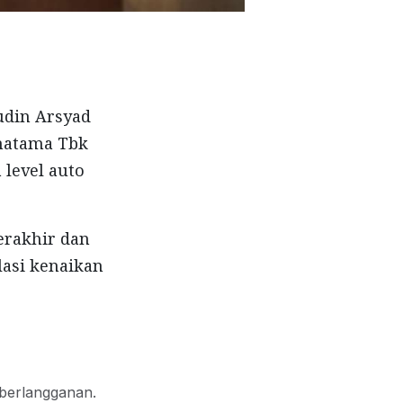
udin Arsyad
unatama Tbk
 level auto
erakhir dan
lasi kenaikan
 berlangganan.