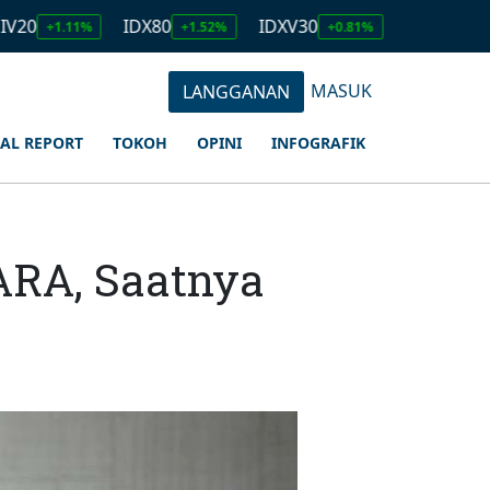
IDX80
IDXV30
IDXQ30
11%
+1.52%
+0.81%
+1.23%
MASUK
LANGGANAN
IAL REPORT
TOKOH
OPINI
INFOGRAFIK
ARA, Saatnya