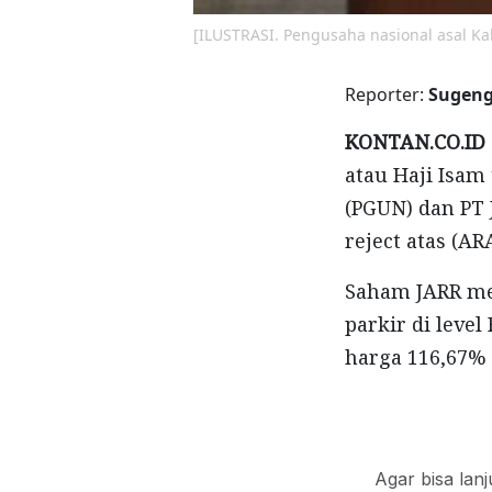
[ILUSTRASI. Pengusaha nasional asal Ka
Reporter:
Sugeng
KONTAN.CO.ID 
atau Haji Isam
(PGUN) dan PT 
reject atas (ARA
Saham JARR me
parkir di leve
harga 116,67% 
Agar bisa lan