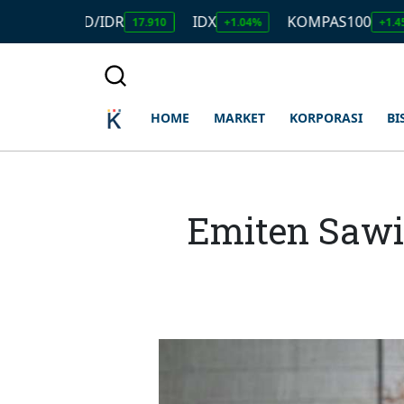
USD/IDR
IDX
KOMPAS100
LQ
17.910
+1.04%
+1.45%
HOME
MARKET
KORPORASI
BI
Emiten Sawi