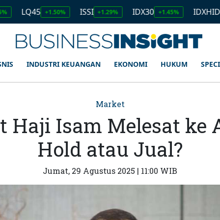
45
ISSI
IDX30
IDXHIDIV20
+1.50%
+1.29%
+1.45%
+1.
SNIS
INDUSTRI KEUANGAN
EKONOMI
HUKUM
SPEC
Market
t Haji Isam Melesat ke 
Hold atau Jual?
Jumat, 29 Agustus 2025 | 11:00 WIB