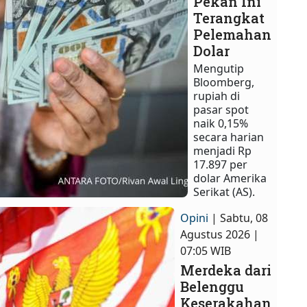
Pekan Ini
Terangkat
Pelemahan
Dolar
Mengutip
Bloomberg,
rupiah di
pasar spot
naik 0,15%
secara harian
menjadi Rp
17.897 per
dolar Amerika
Serikat (AS).
Opini
| Sabtu, 08
Agustus 2026 |
07:05 WIB
Merdeka dari
Belenggu
Keserakahan