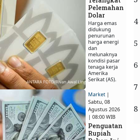
Terangkat
Pelemahan
Dolar
4
Harga emas
didukung
penurunan
5
harga energi
dan
melunaknya
kondisi pasar
6
tenaga kerja
Amerika
Serikat (AS).
7
Market
|
Sabtu, 08
8
Agustus 2026
| 08:00 WIB
Penguatan
Rupiah