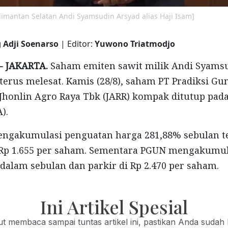
limantan Selatan Andi Syamsudin Arsyad alias Haji Isam]
 Adji Soenarso
| Editor:
Yuwono Triatmodjo
- JAKARTA.
Saham emiten sawit milik Andi Syams
 terus melesat. Kamis (28/8), saham PT Pradiksi G
Jhonlin Agro Raya Tbk (JARR) kompak ditutup pada
).
ngakumulasi penguatan harga 281,88% sebulan t
l Rp 1.655 per saham. Sementara PGUN mengakumu
dalam sebulan dan parkir di Rp 2.470 per saham.
Ini Artikel Spesial
jut membaca sampai tuntas artikel ini, pastikan Anda sudah