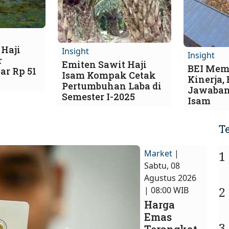
 Haji
Insight
Insight
r
Emiten Sawit Haji
BEI Mem
ar Rp 51
Isam Kompak Cetak
Kinerja,
Pertumbuhan Laba di
Jawaban
Semester I-2025
Isam
T
Market
|
1
Sabtu, 08
Agustus 2026
2
| 08:00 WIB
Harga
Emas
3