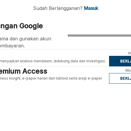
Sudah Berlangganan?
Masuk
engan Google
ertama dan gunakan akun
embayaran.
M
BER
g menyajikan analisis mendalam, didukung data dan investigasi.
Premium Access
Mul
BER
ness Insight, e-paper harian dan tabloid serta arsip e-paper