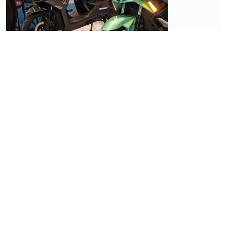
Bisnis
Balapan
Mobil
Listrik
Segmen
Pasar di
Bawah
Rp 300
Juta