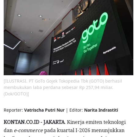
[ILUSTRASI. PT GoTo Gojek Tokopedia Tbk (GOTO) berhasil
membukukan laba perdana sebesar Rp 257,94 miliar.
(Dok/GOTO)]
Reporter:
Vatrischa Putri Nur
| Editor:
Narita Indrastiti
KONTAN.CO.ID - JAKARTA
. Kinerja emiten teknologi
dan
e-commerce
pada kuartal I-2026 menunjukkan