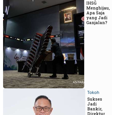
IHSG
Menghijau,
Apa Saja
yang Jadi
Ganjalan?
Tokoh
Sukses
Jadi
Bankir,
Direktur