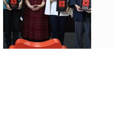
Bisnis
Pelajari
Peluang
Laris
Usaha
Bengkel
Motor
Listrik