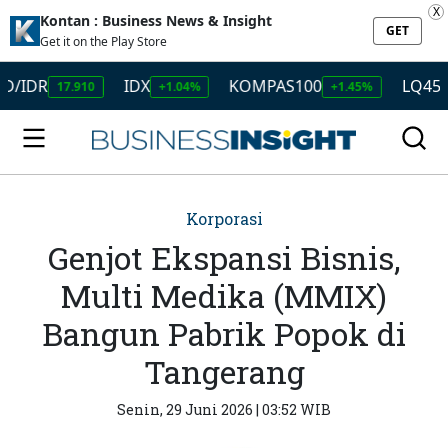
X
Kontan : Business News & Insight
GET
Get it on the Play Store
R
IDX
KOMPAS100
LQ45
17.910
+1.04%
+1.45%
+1.50
Korporasi
Genjot Ekspansi Bisnis,
Multi Medika (MMIX)
Bangun Pabrik Popok di
Tangerang
Senin, 29 Juni 2026 | 03:52 WIB