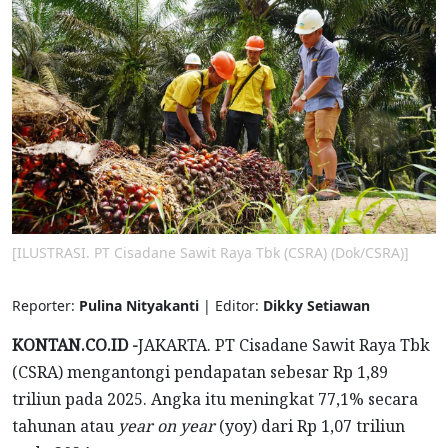
[ILUSTRASI. PT Cisadane Sawit Raya Tbk (CSRA) (Dok/CSRA)]
Reporter:
Pulina Nityakanti
| Editor:
Dikky Setiawan
KONTAN.CO.ID -
JAKARTA. PT Cisadane Sawit Raya Tbk
(CSRA) mengantongi pendapatan sebesar Rp 1,89
triliun pada 2025. Angka itu meningkat 77,1% secara
tahunan atau
year on year
(yoy) dari Rp 1,07 triliun