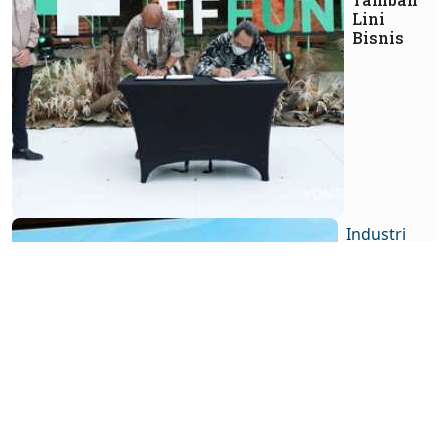
Lini
Bisnis
Industri
keuangan
Prospek
Asuransi
Energi di
Indonesia
Masih
Cerah