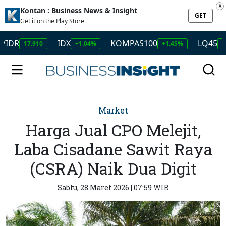
X
Kontan : Business News & Insight
GET
Get it on the Play Store
R
IDX
KOMPAS100
LQ45
17.910
+1.04%
+1.45%
+1.50
Market
Harga Jual CPO Melejit,
Laba Cisadane Sawit Raya
(CSRA) Naik Dua Digit
Sabtu, 28 Maret 2026 | 07:59 WIB