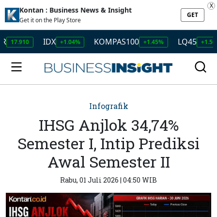
X
Kontan : Business News & Insight
GET
Get it on the Play Store
IDX
KOMPAS100
LQ45
I
910
+1.04%
+1.45%
+1.50%
Infografik
IHSG Anjlok 34,74%
Semester I, Intip Prediksi
Awal Semester II
Rabu, 01 Juli 2026 | 04:50 WIB