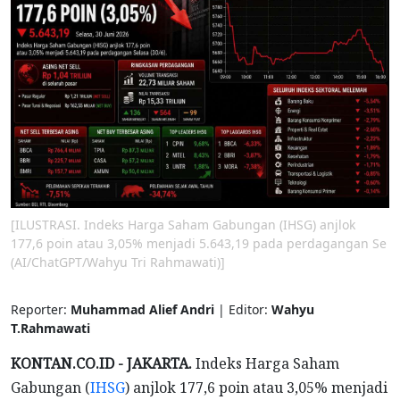
[ILUSTRASI. Indeks Harga Saham Gabungan (IHSG) anjlok
177,6 poin atau 3,05% menjadi 5.643,19 pada perdagangan Se
(AI/ChatGPT/Wahyu Tri Rahmawati)]
Reporter:
Muhammad Alief Andri
| Editor:
Wahyu
T.Rahmawati
KONTAN.CO.ID - JAKARTA.
Indeks Harga Saham
Gabungan (
IHSG
) anjlok 177,6 poin atau 3,05% menjadi