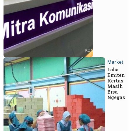
Market
Laba
Emiten
Kertas
Masih
Bisa
Ngegas