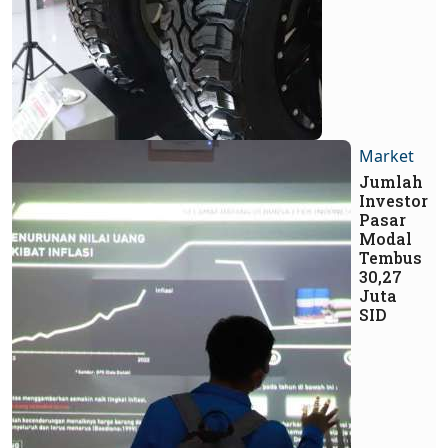
Market
Jumlah
Investor
Pasar
Modal
Tembus
30,27
Juta
SID