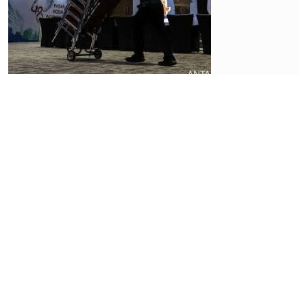
Market
Keputusan
FTSE
Menentukan
Arah IHSG