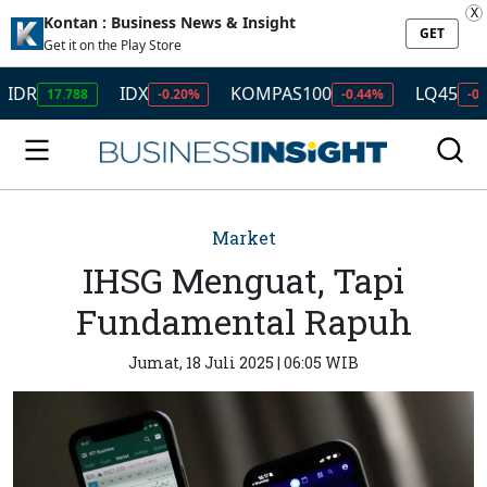
X
Kontan : Business News & Insight
GET
Get it on the Play Store
IDX
KOMPAS100
LQ45
7.788
-0.20%
-0.44%
-0.41%
Market
IHSG Menguat, Tapi
Fundamental Rapuh
Jumat, 18 Juli 2025 | 06:05 WIB