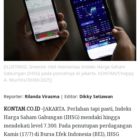
[ILUSTRASI. Investor ritel memantau Indeks Harga Saham
Gabungan (IHSG) pada ponselnya di Jakarta. KONTAN/Cheppy
A. Muchlis/30/06/2025]
Reporter:
Rilanda Virasma
| Editor:
Dikky Setiawan
KONTAN.CO.ID -
JAKARTA. Perlahan tapi pasti, Indeks
Harga Saham Gabungan (IHSG) mendaki hingga
mendekati level 7.300. Pada penutupan perdagangan
Kamis (17/7) di Bursa Efek Indonesia (BEI), IHSG