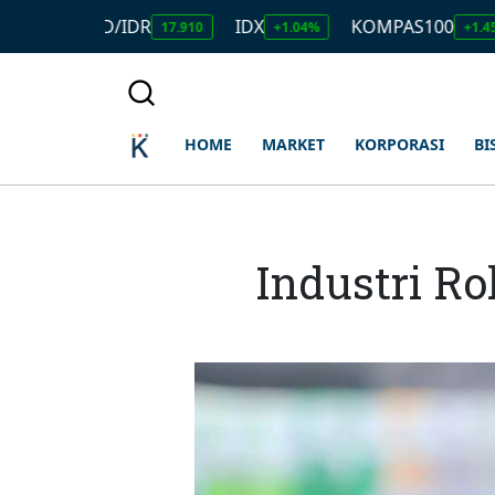
USD/IDR
IDX
KOMPAS100
LQ4
17.910
+1.04%
+1.45%
HOME
MARKET
KORPORASI
BI
Industri R