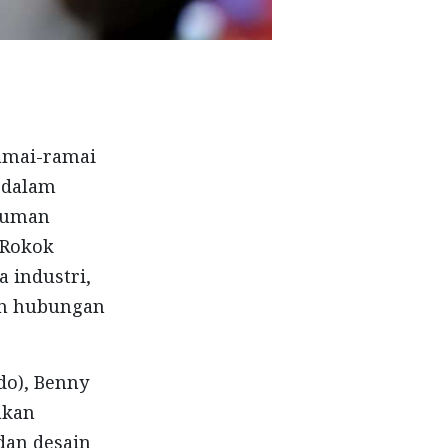
ramai-ramai
dalam
ntuman
 Rokok
a industri,
an hubungan
do), Benny
akan
dan desain