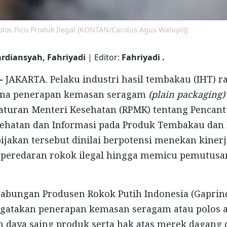
los Picu Produk Ilegal (KONTAN/Carolus Agus Waluyo)]
ardiansyah, Fahriyadi
| Editor:
Fahriyadi .
 -
JAKARTA. Pelaku industri hasil tembakau (IHT) 
ana penerapan kemasan seragam
(plain packaging)
aturan Menteri Kesehatan (RPMK) tentang Penca
sehatan dan Informasi pada Produk Tembakau dan
bijakan tersebut dinilai berpotensi menekan kinerj
peredaran rokok ilegal hingga memicu pemutus
bungan Produsen Rokok Putih Indonesia (Gaprin
gatakan penerapan kemasan seragam atau polos 
 daya saing produk serta hak atas merek dagang 