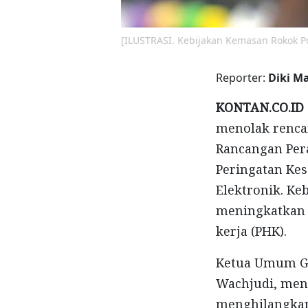
[ILUSTRASI. Kebijakan Kemasan Rokok Po
Reporter:
Diki M
KONTAN.CO.ID
menolak renc
Rancangan Per
Peringatan Ke
Elektronik. Ke
meningkatkan 
kerja (PHK).
Ketua Umum Ga
Wachjudi, men
menghilangkan