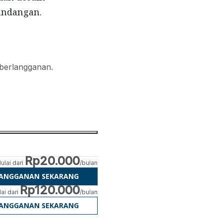
undangan.
 berlangganan.
Rp20.000
ulai dari
/bulan
LANGGANAN SEKARANG
Rp120.000
ai dari
/bulan
LANGGANAN SEKARANG