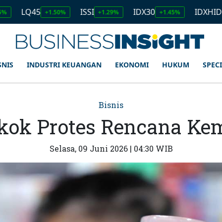
5
ISSI
IDX30
IDXHIDIV20
+1.50%
+1.29%
+1.45%
+1.1
SNIS
INDUSTRI KEUANGAN
EKONOMI
HUKUM
SPEC
Bisnis
okok Protes Rencana Ke
Selasa, 09 Juni 2026 | 04:30 WIB