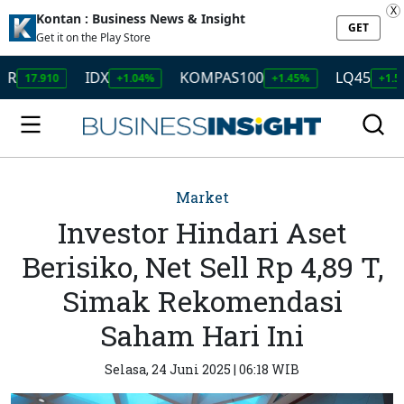
X
Kontan : Business News & Insight
GET
Get it on the Play Store
IDX
KOMPAS100
LQ45
.910
+1.04%
+1.45%
+1.50%
Market
Investor Hindari Aset
Berisiko, Net Sell Rp 4,89 T,
Simak Rekomendasi
Saham Hari Ini
Selasa, 24 Juni 2025 | 06:18 WIB