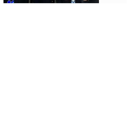
Industri
keuangan
Bank
Kecil
Buka
Peluang
Tambah
Lini
Bisnis