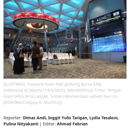
[ILUSTRASI. Suasana main hall gedung Bursa Efek
Indonesia di Jakarta (14/5/2025). Mendidihnya Timur Tengah
bikin IHSG terus anjlok. Simak rekomendasi saham hari ini.
(KONTAN/Cheppy A. Muchlis)]
Reporter:
Dimas Andi, Inggit Yulis Tarigan, Lydia Tesaloni,
Pulina Nityakanti
| Editor:
Ahmad Febrian