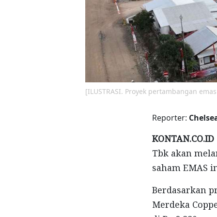
[ILUSTRASI. Proyek pertambangan emas
Reporter:
Chelse
KONTAN.CO.ID 
Tbk akan melan
saham EMAS in
Berdasarkan pr
Merdeka Coppe