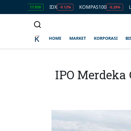
DR
IDX
KOMPAS100
LQ45
17.939
-0.12%
-0.28%
-0.49
HOME
MARKET
KORPORASI
BI
IPO Merdeka 