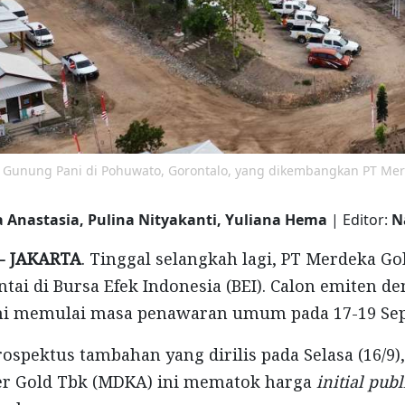
 Gunung Pani di Pohuwato, Gorontalo, yang dikembangkan PT Mer
a Anastasia, Pulina Nityakanti, Yuliana Hema
| Editor:
N
- JAKARTA
. Tinggal selangkah lagi, PT Merdeka Go
tai di Bursa Efek Indonesia (BEI). Calon emiten d
i memulai masa penawaran umum pada 17-19 Sep
ospektus tambahan yang dirilis pada Selasa (16/9)
r Gold Tbk (MDKA) ini mematok harga
initial pub