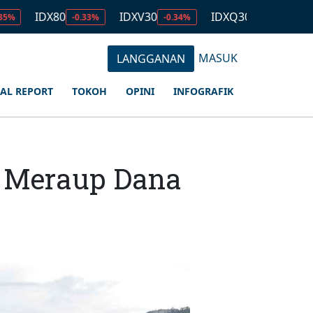
X80
IDXV30
IDXQ30
EMAS
-0.33%
-0.34%
-0.53%
2.679.
MASUK
LANGGANAN
IAL REPORT
TOKOH
OPINI
INFOGRAFIK
i Meraup Dana