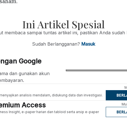
 saham.
Ini Artikel Spesial
jut membaca sampai tuntas artikel ini, pastikan Anda sudah
Sudah Berlangganan?
Masuk
engan Google
ertama dan gunakan akun
embayaran.
M
BER
g menyajikan analisis mendalam, didukung data dan investigasi.
Premium Access
Mul
BER
ness Insight, e-paper harian dan tabloid serta arsip e-paper