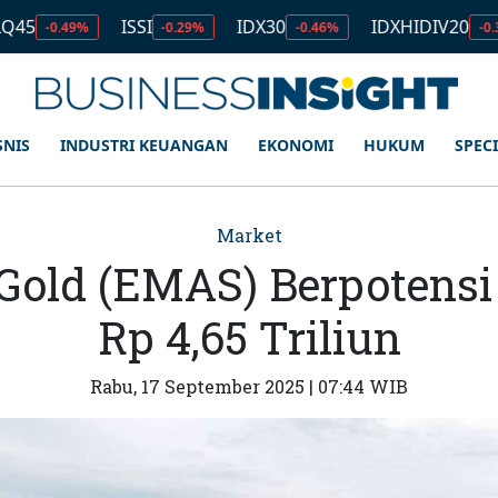
ISSI
IDX30
IDXHIDIV20
ID
%
-0.29%
-0.46%
-0.35%
SNIS
INDUSTRI KEUANGAN
EKONOMI
HUKUM
SPEC
Market
Gold (EMAS) Berpotens
Rp 4,65 Triliun
Rabu, 17 September 2025 | 07:44 WIB