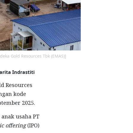
deka Gold Resources Tbk (EMAS)]
arita Indrastiti
ld Resources
engan kode
tember 2025.
, anak usaha PT
lic offering
(IPO)