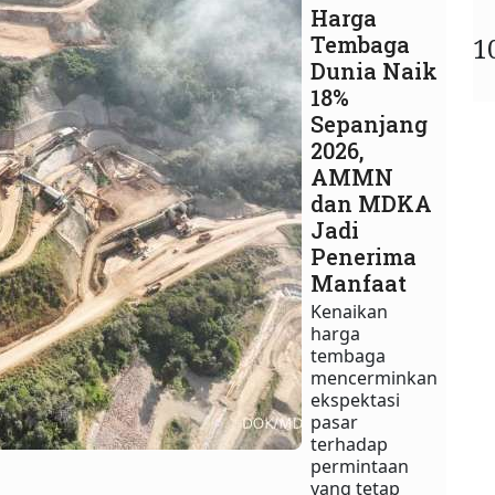
Harga
Tembaga
1
Dunia Naik
18%
Sepanjang
2026,
AMMN
dan MDKA
Jadi
Penerima
Manfaat
Kenaikan
harga
tembaga
mencerminkan
ekspektasi
pasar
terhadap
permintaan
yang tetap