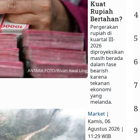
Kuat
Rupiah
4
Bertahan?
Pergerakan
rupiah di
5
kuartal III-
2026
diproyeksikan
masih berada
6
dalam fase
bearish
karena
tekanan
7
ekonomi
yang
melanda.
8
Market
|
Kamis, 06
9
Agustus 2026 |
11:29 WIB