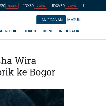
IDX80
IDXV30
IDXQ30
EMAS
-0.33%
-0.34%
-0.53%
MASUK
LANGGANAN
IAL REPORT
TOKOH
OPINI
INFOGRAFIK
sha Wira
rik ke Bogor