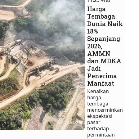
11:29 WIB
Harga
Tembaga
Dunia Naik
18%
Sepanjang
2026,
AMMN
dan MDKA
Jadi
Penerima
Manfaat
Kenaikan
harga
tembaga
mencerminkan
ekspektasi
pasar
terhadap
permintaan