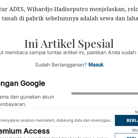
tur ADES, Wihardjo Hadiseputro menjelaskan, rel
s tanah di pabrik sebelumnya adalah sewa dan laha
Ini Artikel Spesial
jut membaca sampai tuntas artikel ini, pastikan Anda sudah
Sudah Berlangganan?
Masuk
engan Google
ertama dan gunakan akun
embayaran.
M
BER
g menyajikan analisis mendalam, didukung data dan investigasi.
Premium Access
Mul