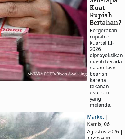
Seberapa
Kuat
Rupiah
Bertahan?
Pergerakan
rupiah di
kuartal III-
2026
diproyeksikan
masih berada
dalam fase
bearish
karena
tekanan
ekonomi
yang
melanda.
Market
|
Kamis, 06
Agustus 2026 |