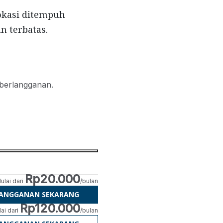
okasi ditempuh
n terbatas.
 berlangganan.
Rp20.000
ulai dari
/bulan
LANGGANAN SEKARANG
Rp120.000
ai dari
/bulan