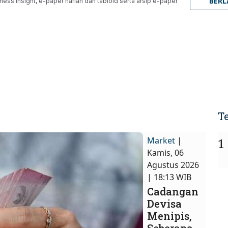
BER
ness Insight, e-paper harian dan tabloid serta arsip e-paper
T
Market
|
1
Kamis, 06
Agustus 2026
| 18:13 WIB
Cadangan
Devisa
Menipis,