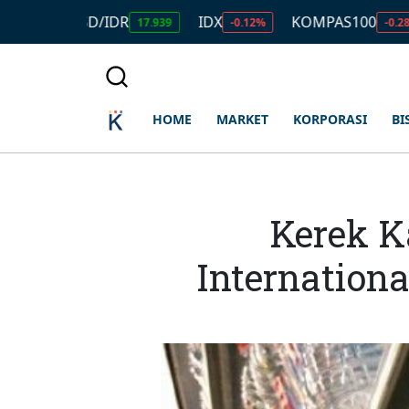
USD/IDR
IDX
KOMPAS100
LQ45
17.939
-0.12%
-0.28%
HOME
MARKET
KORPORASI
BI
Kerek K
Internation