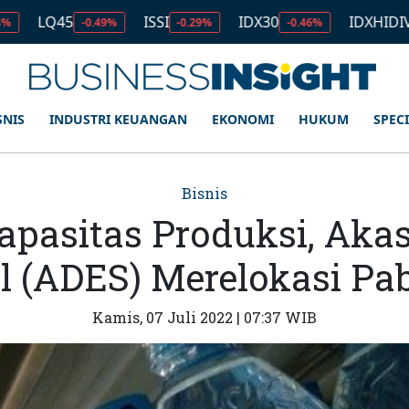
ISSI
IDX30
IDXHIDIV20
-0.49%
-0.29%
-0.46%
-0.35%
SNIS
INDUSTRI KEUANGAN
EKONOMI
HUKUM
SPEC
Bisnis
apasitas Produksi, Aka
al (ADES) Merelokasi Pab
Kamis, 07 Juli 2022 | 07:37 WIB