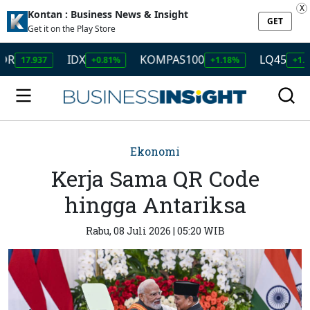
X
Kontan : Business News & Insight
GET
Get it on the Play Store
IDX
KOMPAS100
LQ45
.937
+0.81%
+1.18%
+1.24%
Ekonomi
Kerja Sama QR Code
hingga Antariksa
Rabu, 08 Juli 2026 | 05:20 WIB