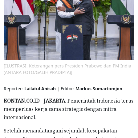
[ILUSTRASI. Keterangan pers Presiden Prabowo dan PM India
(ANTARA FOTO/GALIH PRADIPTA)]
Reporter:
Lailatul Anisah
| Editor:
Markus Sumartomjon
KONTAN.CO.ID - JAKARTA.
Pemerintah Indonesia terus
memperluas kerja sama strategis dengan mitra
internasional.
Setelah menandatangani sejumlah kesepakatan