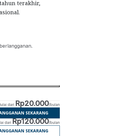
ahun terakhir,
asional.
 berlangganan.
Rp20.000
ulai dari
/bulan
LANGGANAN SEKARANG
Rp120.000
ai dari
/bulan
LANGGANAN SEKARANG