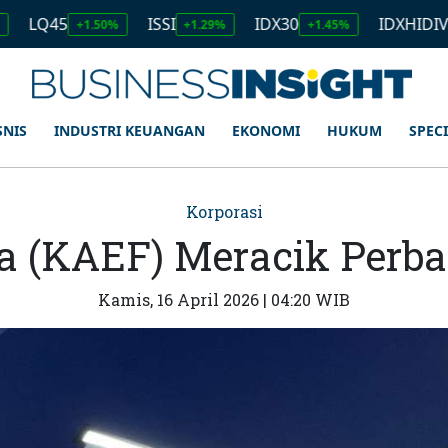
5
ISSI
IDX30
IDXHIDIV20
+1.50%
+1.29%
+1.45%
+1.11
SNIS
INDUSTRI KEUANGAN
EKONOMI
HUKUM
SPEC
Korporasi
 (KAEF) Meracik Perba
Kamis, 16 April 2026 | 04:20 WIB