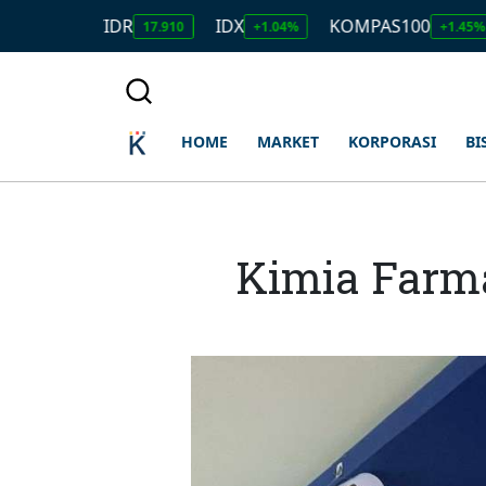
USD/IDR
IDX
KOMPAS100
LQ4
17.910
+1.04%
+1.45%
HOME
MARKET
KORPORASI
BI
Kimia Farma