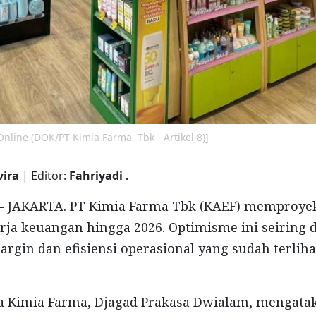
nline (DOK/PT Kimia Farma, Tbk - Artikel 8)]
vira
| Editor:
Fahriyadi .
 -
JAKARTA. PT Kimia Farma Tbk (KAEF) memproye
rja keuangan hingga 2026. Optimisme ini seiring 
rgin dan efisiensi operasional yang sudah terliha
a Kimia Farma, Djagad Prakasa Dwialam, mengata