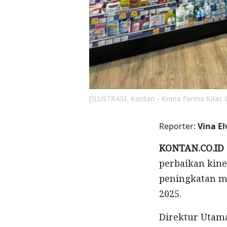
[ILUSTRASI. Kontan - Kimia Farma Kilas O
Reporter:
Vina El
KONTAN.CO.ID
perbaikan kine
peningkatan ma
2025.
Direktur Utam