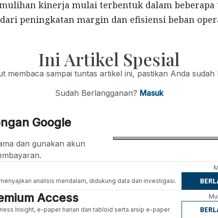
lihan kinerja mulai terbentuk dalam beberapa t
dari peningkatan margin dan efisiensi beban oper
Ini Artikel Spesial
jut membaca sampai tuntas artikel ini, pastikan Anda sudah
Sudah Berlangganan?
Masuk
engan Google
ertama dan gunakan akun
embayaran.
M
BER
g menyajikan analisis mendalam, didukung data dan investigasi.
Premium Access
Mul
BER
ness Insight, e-paper harian dan tabloid serta arsip e-paper