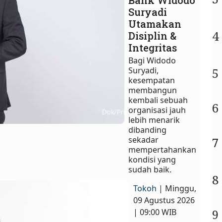
Bank Widodo
Suryadi
Utamakan
4
Disiplin &
Integritas
Bagi Widodo
Suryadi,
5
kesempatan
membangun
kembali sebuah
6
organisasi jauh
lebih menarik
dibanding
sekadar
7
mempertahankan
kondisi yang
sudah baik.
8
Tokoh
| Minggu,
09 Agustus 2026
9
| 09:00 WIB