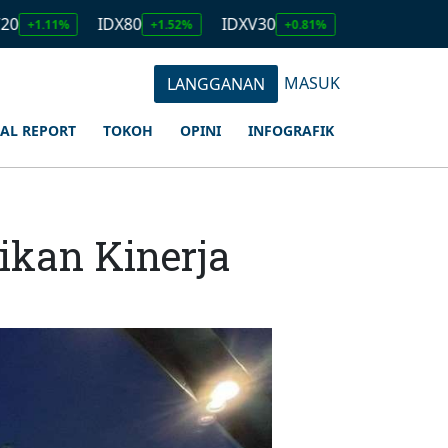
IDX80
IDXV30
IDXQ30
E
%
+1.52%
+0.81%
+1.23%
MASUK
LANGGANAN
IAL REPORT
TOKOH
OPINI
INFOGRAFIK
ikan Kinerja