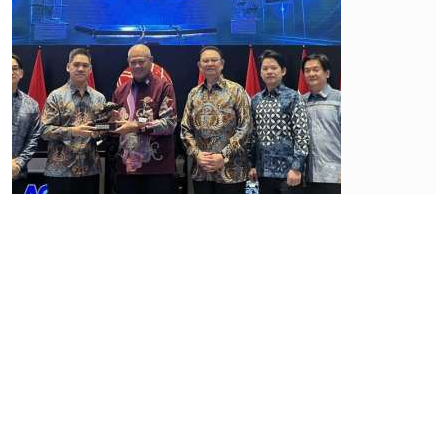
Industri
keuangan
Bank
Kecil
Buka
Peluang
Tambah
Lini