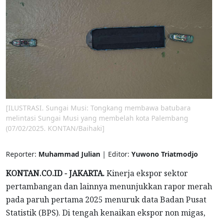
[ILUSTRASI. Sungai Musi: Tongkang membawa batubara
melintasi Sungai Musi yang membelah kota Palembang
(07/02/2025. KONTAN/Baihaki]
Reporter:
Muhammad Julian
| Editor:
Yuwono Triatmodjo
KONTAN.CO.ID - JAKARTA.
Kinerja ekspor sektor
pertambangan dan lainnya menunjukkan rapor merah
pada paruh pertama 2025 menuruk data Badan Pusat
Statistik (BPS). Di tengah kenaikan ekspor non migas,