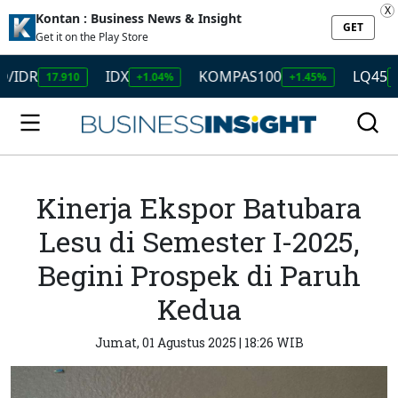
X
Kontan : Business News & Insight
GET
Get it on the Play Store
R
IDX
KOMPAS100
LQ45
17.910
+1.04%
+1.45%
+1.50
Kinerja Ekspor Batubara
Lesu di Semester I-2025,
Begini Prospek di Paruh
Kedua
Jumat, 01 Agustus 2025 | 18:26 WIB