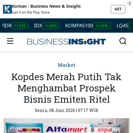
X
Kontan : Business News & Insight
GET
Get it on the Play Store
IDX
KOMPAS100
LQ45
17.910
+1.04%
+1.45%
+1.50%
Market
Kopdes Merah Putih Tak
Menghambat Prospek
Bisnis Emiten Ritel
Senin, 08 Juni 2026 | 07:17 WIB