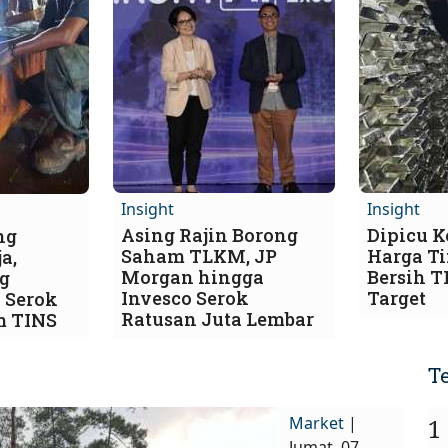
Insight
Insight
Asing Rajin Borong
Dipicu 
ng
Saham TLKM, JP
Harga T
a,
Morgan hingga
Bersih 
ng
Invesco Serok
Target
 Serok
Ratusan Juta Lembar
m TINS
T
Market
|
1
Jumat, 07