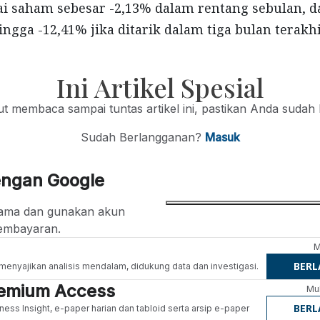
i saham sebesar -2,13% dalam rentang sebulan, d
ngga -12,41% jika ditarik dalam tiga bulan terakhi
Ini Artikel Spesial
jut membaca sampai tuntas artikel ini, pastikan Anda sudah
Sudah Berlangganan?
Masuk
engan Google
ertama dan gunakan akun
embayaran.
M
BER
g menyajikan analisis mendalam, didukung data dan investigasi.
Premium Access
Mul
BER
ness Insight, e-paper harian dan tabloid serta arsip e-paper