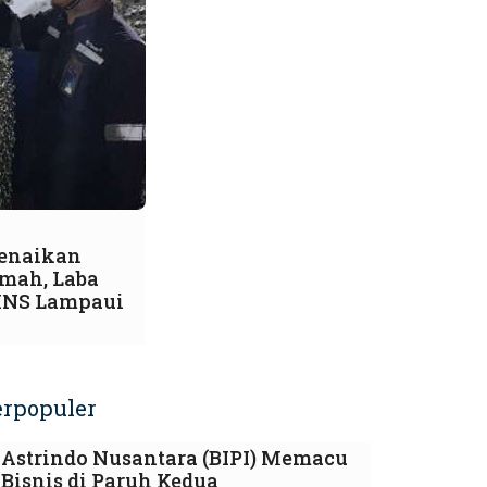
Kenaikan
imah, Laba
TINS Lampaui
erpopuler
Astrindo Nusantara (BIPI) Memacu
Bisnis di Paruh Kedua