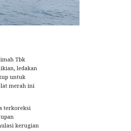
Timah Tbk
mikian, ledakan
ukup untuk
at merah ini
a terkoreksi
utupan
ulasi kerugian