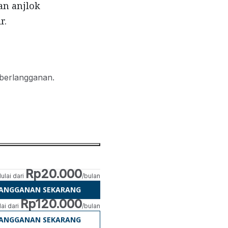
an anjlok
r.
 berlangganan.
Rp20.000
ulai dari
/bulan
LANGGANAN SEKARANG
Rp120.000
ai dari
/bulan
LANGGANAN SEKARANG