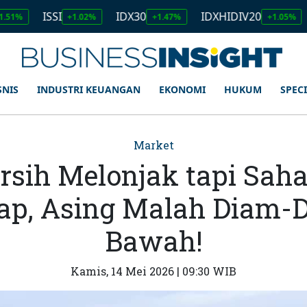
ISSI
IDX30
IDXHIDIV20
IDX8
+1.02%
+1.47%
+1.05%
SNIS
INDUSTRI KEUANGAN
EKONOMI
HUKUM
SPEC
Market
rsih Melonjak tapi Sa
ap, Asing Malah Diam-
Bawah!
Kamis, 14 Mei 2026 | 09:30 WIB