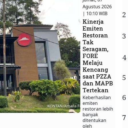
Agustus 2026
2
| 10:10 WIB
Kinerja
Emiten
3
Restoran
Tak
Seragam,
FORE
4
Melaju
Kencang
saat PZZA
5
dan MAPB
Tertekan
6
Keberhasilan
emiten
restoran lebih
banyak
7
ditentukan
oleh