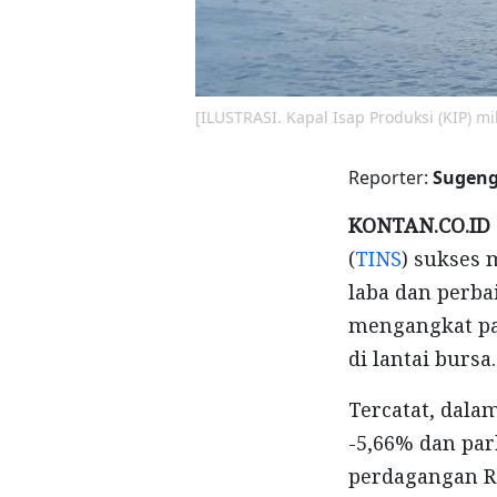
[ILUSTRASI. Kapal Isap Produksi (KIP) mi
Reporter:
Sugeng
KONTAN.CO.ID 
(
TINS
) sukses 
laba dan perba
mengangkat pa
di lantai bursa.
Tercatat, dala
-5,66% dan par
perdagangan Ra