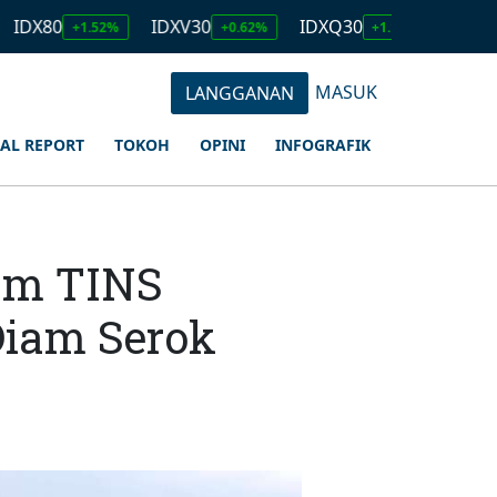
0
IDXV30
IDXQ30
EMAS
+1.52%
+0.62%
+1.19%
2.679.0
MASUK
LANGGANAN
IAL REPORT
TOKOH
OPINI
INFOGRAFIK
ham TINS
Diam Serok