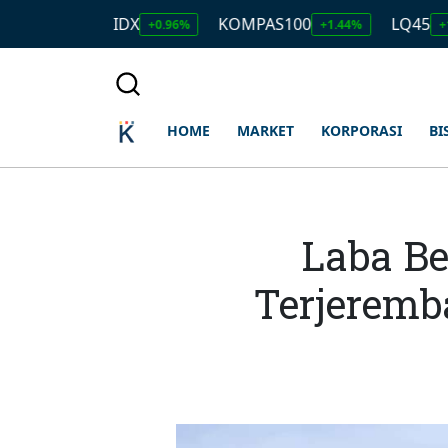
IDX
KOMPAS100
LQ45
7.907
+0.96%
+1.44%
+1.51%
HOME
MARKET
KORPORASI
BI
Laba Be
Terjeremb