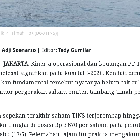
lik PT Timah Tbk (Dok/TINS)]
 Adji Soenarso
| Editor:
Tedy Gumilar
- JAKARTA.
Kinerja operasional dan keuangan PT 
melesat signifikan pada kuartal I-2026. Kendati de
ikan fundamental tersebut nyatanya belum tak c
mor pergerakan saham emiten tambang timah pel
m sepekan terakhir saham TINS terjerembap hingg
kir lunglai di posisi Rp 3.670 per saham pada pen
bu (13/5). Pelemahan tajam itu praktis mengakum