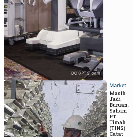
Market
Masih
Jadi
Buruan,
Saham
PT
Timah
(TINS)
Catat