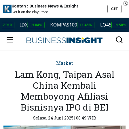
X
Kontan : Business News & Insight
GET
Get it on the Play Store
IDX
KOMPAS100
LQ45
ISS
+1.04%
+1.45%
+1.50%
Market
Lam Kong, Taipan Asal
China Kembali
Memboyong Afiliasi
Bisnisnya IPO di BEI
Selasa, 24 Juni 2025 | 08:49 WIB