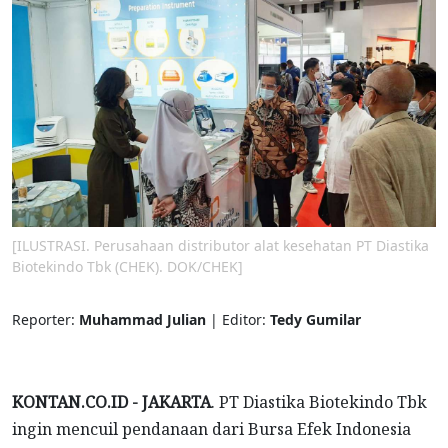
[ILUSTRASI. Perusahaan distributor alat kesehatan PT Diastika
Biotekindo Tbk (CHEK). DOK/CHEK]
Reporter:
Muhammad Julian
| Editor:
Tedy Gumilar
KONTAN.CO.ID - JAKARTA
. PT Diastika Biotekindo Tbk
ingin mencuil pendanaan dari Bursa Efek Indonesia