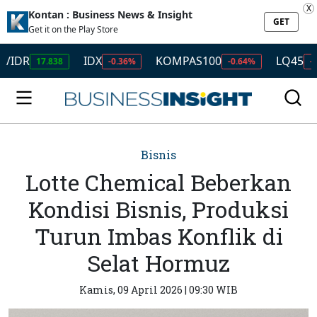
X
Kontan : Business News & Insight
GET
Get it on the Play Store
IDX
KOMPAS100
LQ45
17.838
-0.36%
-0.64%
-0.55%
Bisnis
Lotte Chemical Beberkan
Kondisi Bisnis, Produksi
Turun Imbas Konflik di
Selat Hormuz
Kamis, 09 April 2026 | 09:30 WIB