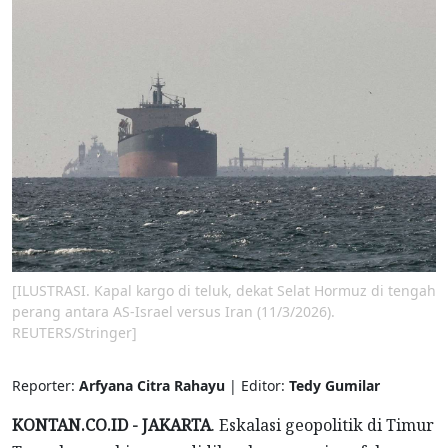
[ILUSTRASI. Kapal kargo di teluk, dekat Selat Hormuz di tengah
perang antara AS-Israel versus Iran (11/3/2026).
REUTERS/Stringer]
Reporter:
Arfyana Citra Rahayu
| Editor:
Tedy Gumilar
KONTAN.CO.ID - JAKARTA
. Eskalasi geopolitik di Timur