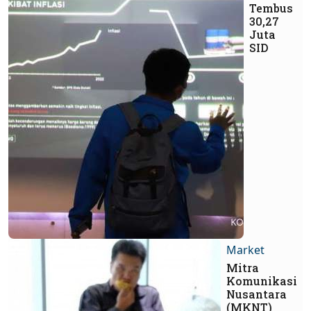
Tembus
30,27
Juta
SID
Market
Mitra
Komunikasi
Nusantara
(MKNT)