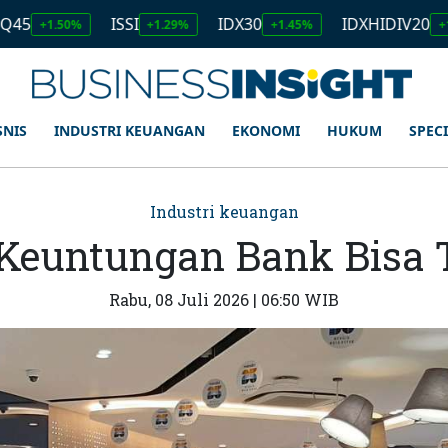
ISSI
IDX30
IDXHIDIV20
I
0%
+1.29%
+1.45%
+1.11%
SNIS
INDUSTRI KEUANGAN
EKONOMI
HUKUM
SPEC
Industri keuangan
Keuntungan Bank Bisa 
Rabu, 08 Juli 2026 | 06:50 WIB