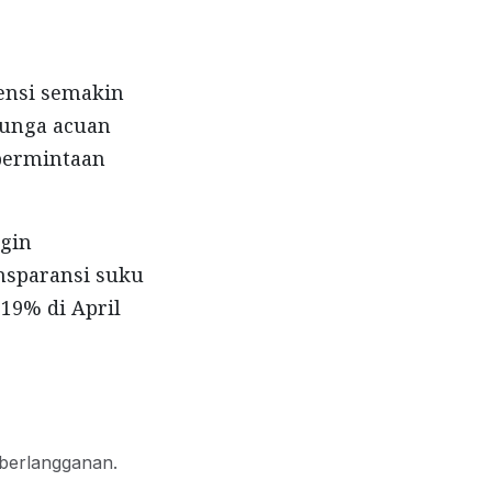
ensi semakin
bunga acuan
 permintaan
rgin
nsparansi suku
19% di April
 berlangganan.