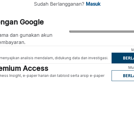
Sudah Berlangganan?
Masuk
engan Google
ertama dan gunakan akun
embayaran.
M
BER
g menyajikan analisis mendalam, didukung data dan investigasi.
Premium Access
Mul
BER
ness Insight, e-paper harian dan tabloid serta arsip e-paper