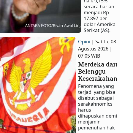
naik 0,15%
secara harian
menjadi Rp
17.897 per
dolar Amerika
Serikat (AS).
Opini
| Sabtu, 08
Agustus 2026 |
07:05 WIB
Merdeka dari
Belenggu
Keserakahan
Fenomena yang
terjadi yang bisa
disebut sebagai
serakahnomics
harus
dihapuskan demi
menjamin
pemenuhan hak