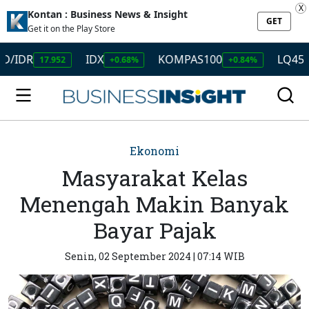
X
Kontan : Business News & Insight
GET
Get it on the Play Store
R
IDX
KOMPAS100
LQ45
17.952
+0.68%
+0.84%
+0.96
Ekonomi
Masyarakat Kelas
Menengah Makin Banyak
Bayar Pajak
Senin, 02 September 2024 | 07:14 WIB