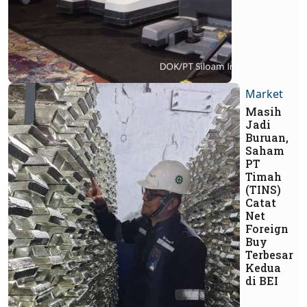
Market
Masih
Jadi
Buruan,
Saham
PT
Timah
(TINS)
Catat
Net
Foreign
Buy
Terbesar
Kedua
di BEI