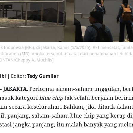
 Indonesia (BEI), di Jakarta, Kamis (5/6/2025). BEI mencatat, juml
ntification (SID). Angka tersebut tercatat dari penambahan lebih d
 KONTAN/Cheppy A. Muchlis]
lbi
| Editor:
Tedy Gumilar
- JAKARTA.
Performa saham-saham unggulan, berka
masuk kategori
blue chip
tak selalu berjalan berir
am secara keseluruhan. Bahkan, jika ditarik dala
ih panjang, saham-saham blue chip yang kerap d
estasi jangka panjang, itu malah banyak yang mel