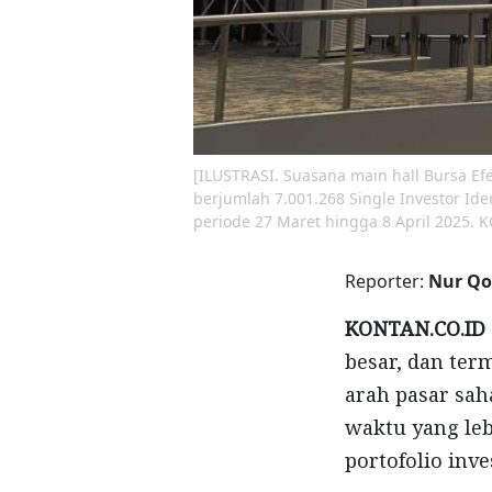
[ILUSTRASI. Suasana main hall Bursa Efek
berjumlah 7.001.268 Single Investor Ide
periode 27 Maret hingga 8 April 2025.
Reporter:
Nur Qo
KONTAN.CO.ID 
besar, dan ter
arah pasar sah
waktu yang leb
portofolio inv