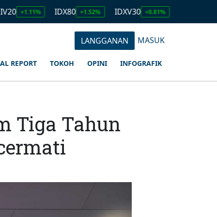
IDX80
IDXV30
IDXQ30
11%
+1.52%
+0.81%
+1.23%
MASUK
LANGGANAN
IAL REPORT
TOKOH
OPINI
INFOGRAFIK
m Tiga Tahun
cermati