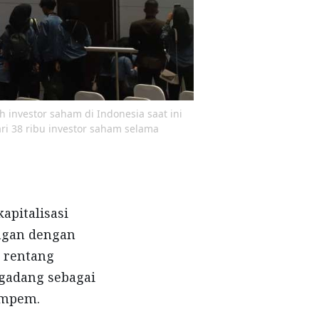
ah investor saham di Indonesia saat ini
ari 38 ribu investor saham selama
pitalisasi
ingan dengan
m rentang
igadang sebagai
empem.