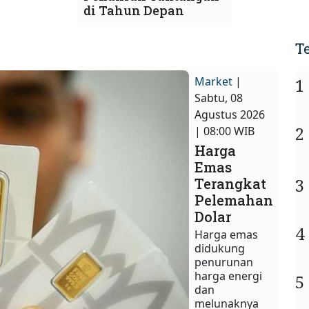
di Tahun Depan
T
Market
|
1
Sabtu, 08
Agustus 2026
2
| 08:00 WIB
Harga
Emas
3
Terangkat
Pelemahan
Dolar
4
Harga emas
didukung
penurunan
harga energi
5
dan
melunaknya