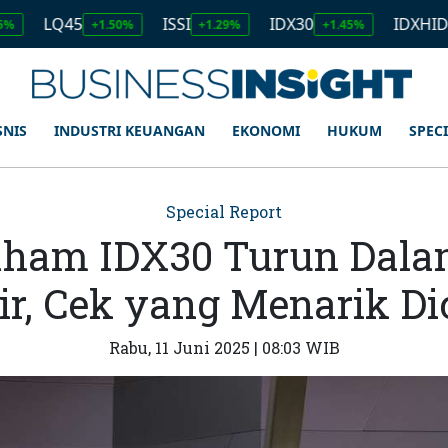
45
ISSI
IDX30
IDXHIDIV20
+1.50%
+1.29%
+1.45%
+1.
SNIS
INDUSTRI KEUANGAN
EKONOMI
HUKUM
SPEC
Special Report
aham IDX30 Turun Dala
ir, Cek yang Menarik Di
Rabu, 11 Juni 2025 | 08:03 WIB