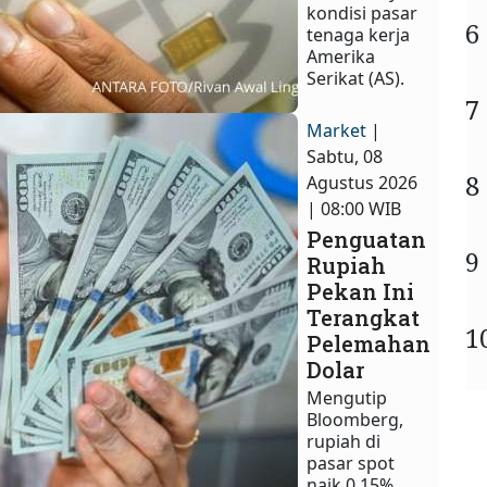
kondisi pasar
6
tenaga kerja
Amerika
Serikat (AS).
7
Market
|
Sabtu, 08
8
Agustus 2026
| 08:00 WIB
Penguatan
9
Rupiah
Pekan Ini
Terangkat
1
Pelemahan
Dolar
Mengutip
Bloomberg,
rupiah di
pasar spot
naik 0,15%