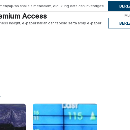
BER
g menyajikan analisis mendalam, didukung data dan investigasi.
Premium Access
Mul
BER
ness Insight, e-paper harian dan tabloid serta arsip e-paper
t