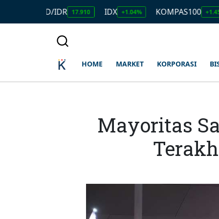
USD/IDR
IDX
KOMPAS100
LQ
17.910
+1.04%
+1.45%
HOME
MARKET
KORPORASI
BI
Mayoritas S
Terakh