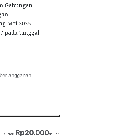
ham Gabungan
ngan
g Mei 2025.
97 pada tanggal
 berlangganan.
Rp20.000
ulai dari
/bulan