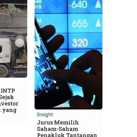
 INTP
Sejak
nvestor
k yang
Insight
Jurus Memilih
Saham-Saham
Penakluk Tantangan