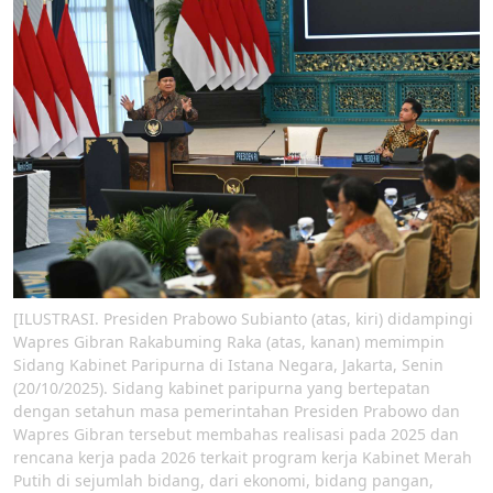
[ILUSTRASI. Presiden Prabowo Subianto (atas, kiri) didampingi
Wapres Gibran Rakabuming Raka (atas, kanan) memimpin
Sidang Kabinet Paripurna di Istana Negara, Jakarta, Senin
(20/10/2025). Sidang kabinet paripurna yang bertepatan
dengan setahun masa pemerintahan Presiden Prabowo dan
Wapres Gibran tersebut membahas realisasi pada 2025 dan
rencana kerja pada 2026 terkait program kerja Kabinet Merah
Putih di sejumlah bidang, dari ekonomi, bidang pangan,