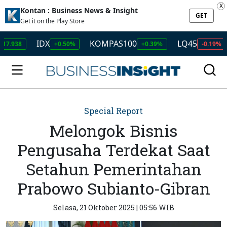
X
Kontan : Business News & Insight
GET
Get it on the Play Store
IDX
KOMPAS100
LQ45
ISSI
+0.50%
+0.39%
-0.19%
Special Report
Melongok Bisnis
Pengusaha Terdekat Saat
Setahun Pemerintahan
Prabowo Subianto-Gibran
Selasa, 21 Oktober 2025 | 05:56 WIB