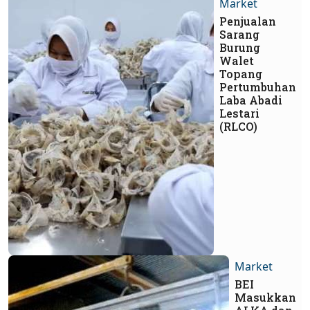
Market
Penjualan
Sarang
Burung
Walet
Topang
Pertumbuhan
Laba Abadi
Lestari
(RLCO)
Market
BEI
Masukkan