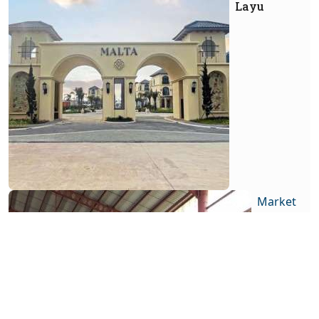
Layu
Market
Laba
Emiten
Baja
Masih
Perkasa