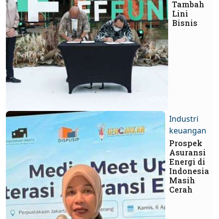
Tambah
Lini
Bisnis
Industri
keuangan
Prospek
Asuransi
Energi di
Indonesia
Masih
Cerah