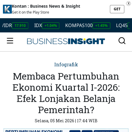
X
Kontan : Business News & Insight
GET
Get it on the Play Store
IDX
KOMPAS100
LQ45
17.910
+1.04%
+1.45%
+1.50%
Infografik
Membaca Pertumbuhan
Ekonomi Kuartal I-2026:
Efek Lonjakan Belanja
Pemerintah?
Selasa, 05 Mei 2026 | 17:44 WIB