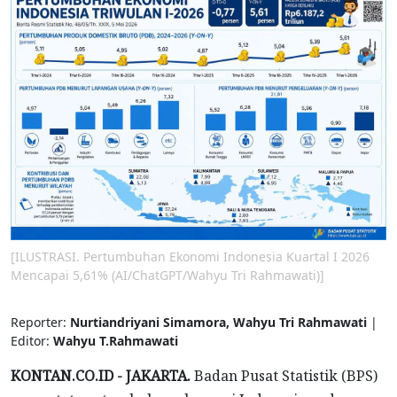
[ILUSTRASI. Pertumbuhan Ekonomi Indonesia Kuartal I 2026
Mencapai 5,61% (AI/ChatGPT/Wahyu Tri Rahmawati)]
Reporter:
Nurtiandriyani Simamora, Wahyu Tri Rahmawati
|
Editor:
Wahyu T.Rahmawati
KONTAN.CO.ID - JAKARTA.
Badan Pusat Statistik (BPS)