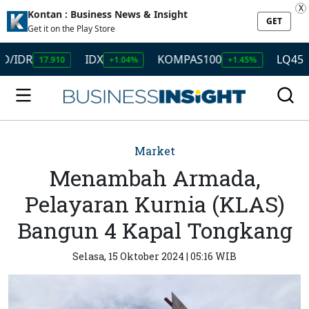
X
Kontan : Business News & Insight
GET
Get it on the Play Store
DR
IDX
KOMPAS100
LQ45
17.910
+1.04%
+1.45%
+1.5
Market
Menambah Armada,
Pelayaran Kurnia (KLAS)
Bangun 4 Kapal Tongkang
Selasa, 15 Oktober 2024 | 05:16 WIB