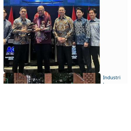
Industri
keuangan
Bank
Kecil
Buka
Peluang
Tambah
Lini
Bisnis